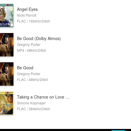
Angel Eyes
Nicki Parrott
FLAC / 192kHz/24bit
Be Good (Dolby Atmos)
Gregory Porter
MP4 / 48kHz/24bit
Be Good
Gregory Porter
FLAC / 48kHz/24bit
Taking a Chance on Love (384kHz DXD)
Simone Kopmajer
FLAC / 384kHz/24bit