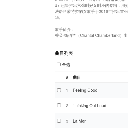
d）已经推出六张叫好又叫座的专辑，用
法语区蒙特娄的女歌手于2016年推出首张精
华。

歌手简介：

香朵·钱伯兰（Chantal Chamberland）出
曲目列表
全选
#
曲目
1
Feeling Good
2
Thinking Out Loud
3
La Mer