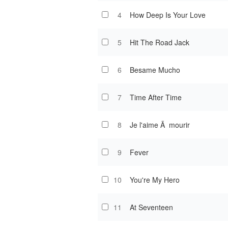
4
How Deep Is Your Love
5
Hit The Road Jack
6
Besame Mucho
7
Time After Time
8
Je l'aime Ã mourir
9
Fever
10
You're My Hero
11
At Seventeen