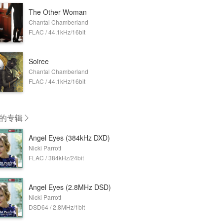
The Other Woman
Chantal Chamberland
FLAC / 44.1kHz/16bit
Soiree
Chantal Chamberland
FLAC / 44.1kHz/16bit
的专辑
Angel Eyes (384kHz DXD)
Nicki Parrott
FLAC / 384kHz/24bit
Angel Eyes (2.8MHz DSD)
Nicki Parrott
DSD64 / 2.8MHz/1bit