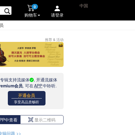
中国
0
购物车
请登录
员
推荐 & 活动
此专辑支持流媒体
, 开通流媒体
remium会员
, 可在
APP
中聆听.
开通会员
享受高品质畅听
PP中查看
显示二维码
专辑问题
>>