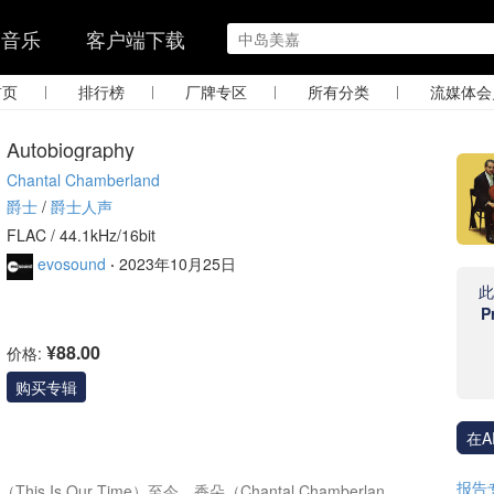
的音乐
客户端下载
|
|
|
|
首页
排行榜
厂牌专区
所有分类
流媒体会
Autobiography
Chantal Chamberland
爵士
/
爵士人声
FLAC /
44.1kHz/16bit
evosound
·
2023年10月25日
P
¥88.00
价格:
购买专辑
在A
报告
Is Our Time）至今，香朵（Chantal Chamberlan