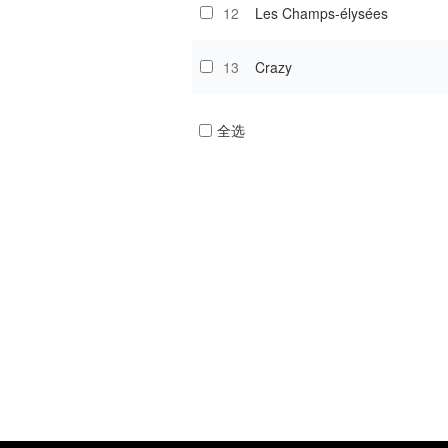
12
Les Champs-élysées
13
Crazy
全选