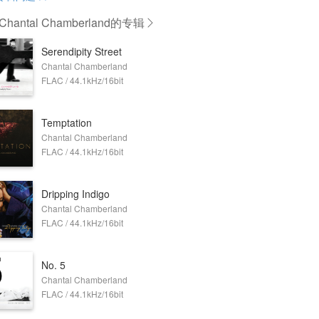
hantal Chamberland
的专辑
Serendipity Street
Chantal Chamberland
FLAC / 44.1kHz/16bit
Temptation
Chantal Chamberland
FLAC / 44.1kHz/16bit
Dripping Indigo
Chantal Chamberland
FLAC / 44.1kHz/16bit
No. 5
Chantal Chamberland
FLAC / 44.1kHz/16bit