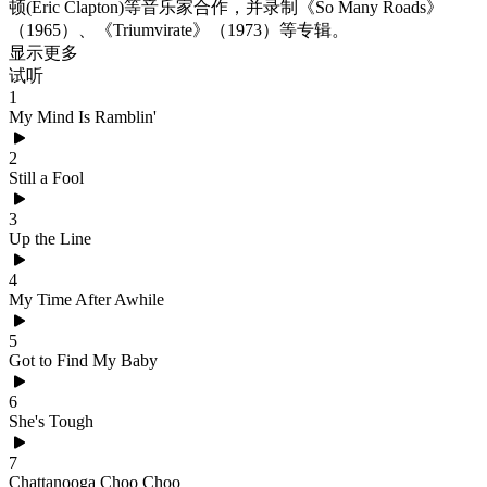
顿(Eric Clapton)等音乐家合作，并录制《So Many Roads》
（1965）、《Triumvirate》（1973）等专辑。
显示更多
试听
1
My Mind Is Ramblin'
2
Still a Fool
3
Up the Line
4
My Time After Awhile
5
Got to Find My Baby
6
She's Tough
7
Chattanooga Choo Choo