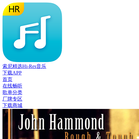
索尼精选Hi-Res音乐
下载APP
首页
在线畅听
歌单分类
厂牌专区
下载商城