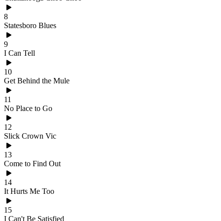
8
Statesboro Blues
9
I Can Tell
10
Get Behind the Mule
11
No Place to Go
12
Slick Crown Vic
13
Come to Find Out
14
It Hurts Me Too
15
I Can't Be Satisfied