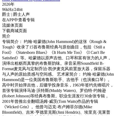
2026年
96kHz/24bit
爵士
| 爵士人声
在APP中查看专辑
流媒体页面
下载商城页面
简介
专辑简介： 约翰·哈蒙德(John Hammond)的这张《Rough &
Tough》收录了15首布鲁斯经典与原创曲目，包括《Still a
Fool》《Statesboro Blues》《It Hurts Me Too》《I Can't Be
Satisfied》等。哈蒙德以原声吉他、口琴和富有张力的人声，
演绎出粗粝而真挚的布鲁斯韵味。录音采用Soundfield B-
Format麦克风与定制乔治·凯伊麦克风前置放大器，保留乐器
与人声的原始质感与空间感。 艺术家简介： 约翰·哈蒙德(John
Hammond)是一位美国布鲁斯歌手、吉他手（也演奏口琴）。
高中时开始弹吉他，后辍学投身音乐，1963年签约先锋唱片，
首张专辑演绎马迪·沃特斯(Muddy Waters)、罗伯特·约翰逊
(Robert Johnson)等经典布鲁斯。职业生涯发行30余张专辑，
2001年曾推出全翻唱汤姆·威茨(Tom Waits)作品的专辑
《Wicked Grin》。他曾与迈克·布卢姆菲尔德(Mike
Bloomfield)、吉米·亨德里克斯(Jimi Hendrix)、埃里克·克莱普