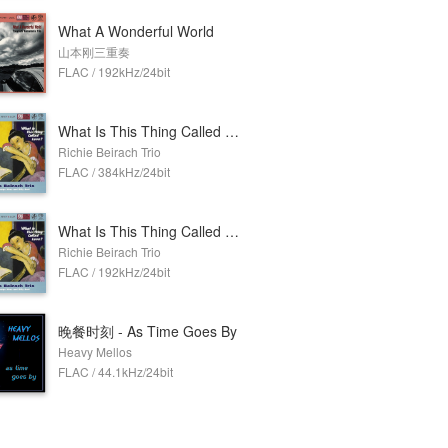
What A Wonderful World
山本刚三重奏
FLAC / 192kHz/24bit
What Is This Thing Called Love? (384kHz DXD)
Richie Beirach Trio
FLAC / 384kHz/24bit
What Is This Thing Called Love?
Richie Beirach Trio
FLAC / 192kHz/24bit
晚餐时刻 - As Time Goes By
Heavy Mellos
FLAC / 44.1kHz/24bit