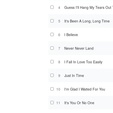
4
Guess I'll Hang My Tears Out 
5
It's Been A Long, Long Time
6
I Believe
7
Never Never Land
8
I Fall In Love Too Easily
9
Just In Time
10
I'm Glad I Waited For You
11
It's You Or No One