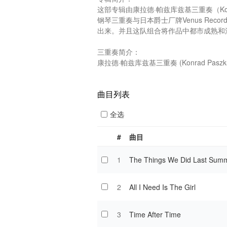
这部专辑由康拉德·帕兹库兹基三重奏（Konra
钢琴三重奏与日本爵士厂牌Venus Re
出来。并且这队组合将作品中都市成熟和
三重奏简介：

康拉德·帕兹库兹基三重奏 (Konrad Paszkud
曲目列表
全选
#
曲目
1
The Things We Did Last Sum
2
All I Need Is The Girl
3
Time After Time