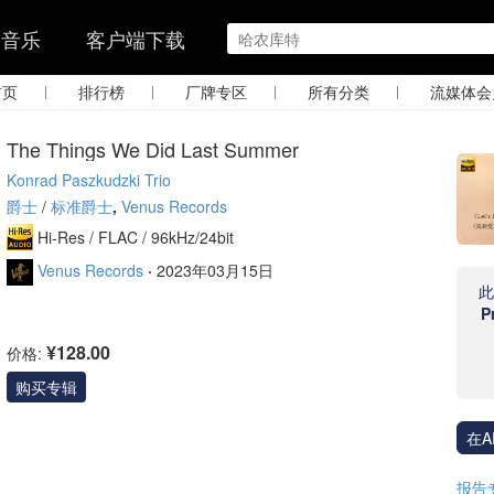
的音乐
客户端下载
|
|
|
|
首页
排行榜
厂牌专区
所有分类
流媒体会
The Things We Did Last Summer
Konrad Paszkudzki Trio
爵士
/
标准爵士
,
Venus Records
Hi-Res /
FLAC /
96kHz/24bit
Venus Records
·
2023年03月15日
P
¥128.00
价格:
购买专辑
在A
报告