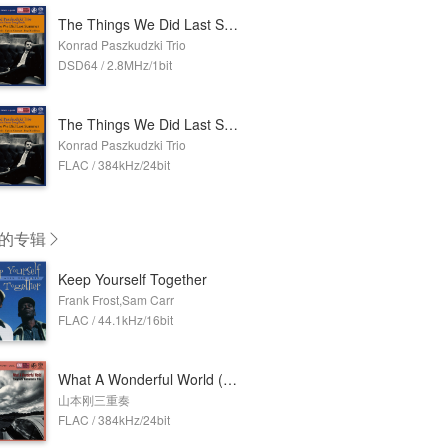
The Things We Did Last Summer (2.8MHz DSD)
Konrad Paszkudzki Trio
DSD64 / 2.8MHz/1bit
The Things We Did Last Summer (384kHz DXD)
Konrad Paszkudzki Trio
FLAC / 384kHz/24bit
的专辑
Keep Yourself Together
Frank Frost,Sam Carr
FLAC / 44.1kHz/16bit
What A Wonderful World (384kHz DXD)
山本刚三重奏
FLAC / 384kHz/24bit