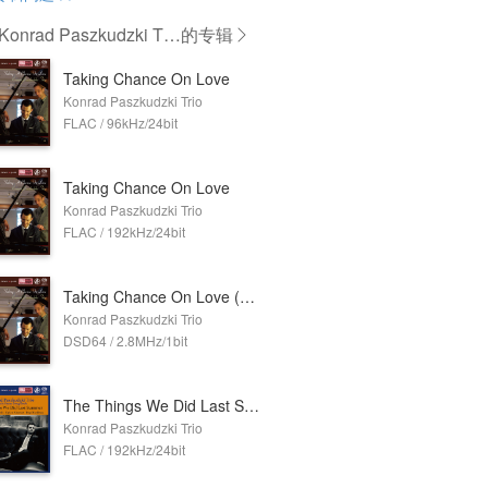
nrad Paszkudzki Tri
的专辑
Taking Chance On Love
Konrad Paszkudzki Trio
FLAC / 96kHz/24bit
Taking Chance On Love
Konrad Paszkudzki Trio
FLAC / 192kHz/24bit
Taking Chance On Love (2.8MHz DSD)
Konrad Paszkudzki Trio
DSD64 / 2.8MHz/1bit
The Things We Did Last Summer
Konrad Paszkudzki Trio
FLAC / 192kHz/24bit