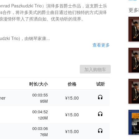
d Paszkudzki Trio）演绎多首爵士作品，这支爵士乐
更多Ko
cords合作，将许多美式的爵士曲目通过他们独特的方式演绎
o
浪漫情怀带入了挥洒自如、优美动听的境界。

zki Trio)，由钢琴家康...
查看更多
时长/大小
价格
试听
00:03:55
mer
¥15.00
95M
00:04:52
¥15.00
120M
00:03:06
¥15.00
76M