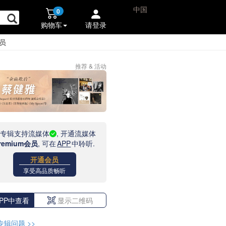
中国
0
购物车
请登录
员
推荐 & 活动
此专辑支持流媒体
, 开通流媒体
remium会员
, 可在
APP
中聆听.
开通会员
享受高品质畅听
PP中查看
显示二维码
专辑问题
>>