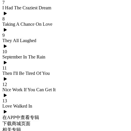
7
I Had The Craziest Dream
8
Taking A Chance On Love
9
They All Laughed
10
September In The Rain
11
Then I'll Be Tired Of You
12
Nice Work If You Can Get It
13
Love Walked In
在APP中查看专辑
下载商城页面
相关专辑