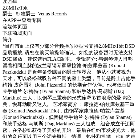
2021年
2.8MHz/1bit
爵士
| 标准爵士,
Venus Records
在APP中查看专辑
流媒体页面
下载商城页面
简介
*目前市面上仅有少部分音频播放器型号支持2.8MHz/1bit DSD
品质播放, 请您在购买前提前确认。如您的设备暂时无法支持
DSD播放，建议选购FLAC版本。 专辑简介: 与钢琴诗人肖邦
留着相同血脉的波兰籍钢琴家康拉德·帕兹库兹基 (Konrad
Paszkudzki) 是近年备受瞩目的爵士钢琴家。他从小就被视为
天才，可以轻松驾驭各种不同的爵士类型，目前是爵士吉他手
约翰·皮萨雷利 (John Pizzarelli) 的长期合作伙伴。他与低音提
琴手迪兰·沙梅特 (Dylan Shamat) 和鼓手达格·马胡斯 (Dag
Markhus) 三人，以钢琴三重奏的形式诠释多首浪漫的爱情经
典，悦耳动听又迷人。 艺术家简介： 康拉德·帕兹库兹基三重
奏 (Konrad Paszkudzki Trio)，由钢琴家康拉德·帕兹库兹基
(Konrad Paszkudzki)，低音提琴手迪兰·沙梅特 (Dylan Shamat)
和鼓手达格·马胡斯 (Dag Markhus) 三人组成。组合成立于迈阿
密，在洛杉矶获得了美好的开始，最后在纽约市发扬光大，他
们的音乐可以用三个词来概括：情调、热辣和摇摆。他们的声