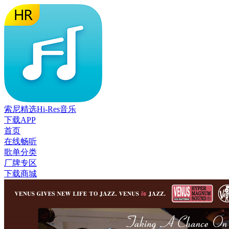
索尼精选Hi-Res音乐
下载APP
首页
在线畅听
歌单分类
厂牌专区
下载商城