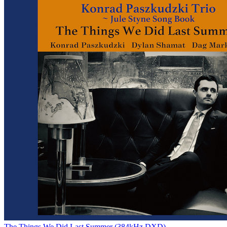
The Things We Did Last Summer (384kHz DXD)