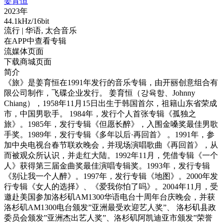
姜育恒
2023年
44.1kHz/16bit
流行
| 华语,
太合音乐
在APP中查看专辑
流媒体页面
下载商城页面
简介
《旅》是姜育恒在1991年发行的音乐专辑，由开丽创意组合有
限公司制作，飞碟企业发行。 姜育恒（강육항、Johnny
Chiang），1958年11月15日出生于韩国首尔，祖籍山东省荣成
市，中国男歌手。 1984年，发行个人首张专辑《孤独之
旅》。1985年，发行专辑《但愿长醉》，入围金嗓奖最佳男歌
手奖。1989年，发行专辑《多年以后·再回首》 。1991年，参
加中央电视台春节联欢晚会，并现场演唱歌曲《再回首》，从
而被观众所认识，并走红大陆。1992年11月，凭借专辑《一个
人》获得第三届金曲奖最佳演唱专辑奖。1993年，发行专辑
《别让我一个人醉》。1997年，发行专辑《地图》。2000年发
行专辑《女人的选择》、《爱我你怕了吗》。2004年11月，受
邀赴美国参加洛杉矶AM1300华语电台十周年台庆晚会，并获
洛杉矶AM1300电台颁发”亚洲最受欢迎艺人奖”、 洛杉矶县政
委员会颁发”亚洲杰出艺人奖”、洛杉矶阿凯迪亚市颁发”荣誉