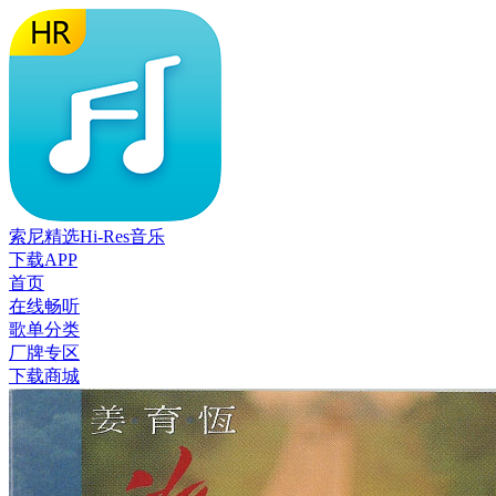
索尼精选Hi-Res音乐
下载APP
首页
在线畅听
歌单分类
厂牌专区
下载商城