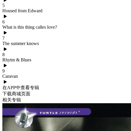
5
Housed from Edward
6
What is this thing calles love?
7
The summer knows
8
Rhytm & Blues
9
Caravan
在APP中查看专辑
下载商城页面
相关专辑