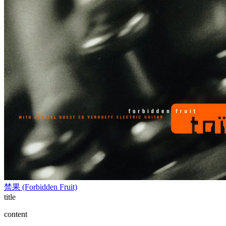
禁果 (Forbidden Fruit)
title
content