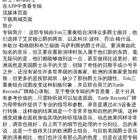
在APP中查看专辑
流媒体页面
下载商城页面
简介
专辑简介： 这部专辑由Toïs三重奏组合演绎众多爵士曲目，他
们选择了艾灵顿公爵的两首、以及科尔·波特、乔治·格什温、
米歇尔·勒格朗和布兰福德·马萨利斯的爵士作品。要演奏如此
知名的音乐，但又要在重新演绎时加入属于他们新的东西。毫
无疑问的是，他们都能够做到这一点，甚至做得比这更好。欧
洲虽然是美国爵士乐手的天堂，但除了奇怪的贝斯手或小号手
之外，还没有诞生许多世界级的演奏家。欧洲的演奏家更加精
致，但更多的是按部就班，缺少了那份爵士乐的随性。Toïs三
重奏组合试图改变这种刻板印象，并且联合荷兰的Turtle
Records厂牌精心录制。 至于整张专辑的声音质量，是十分具
有参考价值的，只需聆听就可以知道原因。Turtle Records厂牌
为母带制作提供了专业的指导和参数。录音是通过dCS设备进
行转换，这样做的结果就是一个非常开放和自然的声场。这种
感觉就像在面前身临其境的聆听现场音乐。动态效果同样非常
好，调音也很好，自上而下的细节也处理的十分到位。总的来
说，这是一个值得关注的欧洲爵士组合。与目前美国爵士音乐
家的演奏相比，他们也许没有那么高的热度，但是在这部专辑