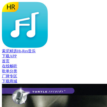
索尼精选Hi-Res音乐
下载APP
首页
在线畅听
歌单分类
厂牌专区
下载商城