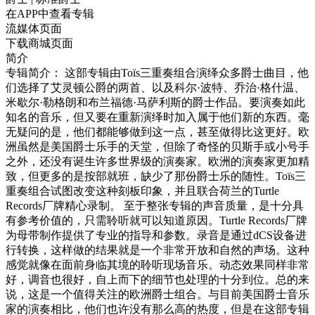
在APP中查看专辑
流媒体页面
下载商城页面
简介
专辑简介： 这部专辑由Toïs三重奏组合演绎众多爵士曲目，他
们选择了艾灵顿公爵的两首、以及科尔·波特、乔治·格什温、
米歇尔·勒格朗和布兰福德·马萨利斯的爵士作品。要演奏如此
知名的音乐，但又要在重新演绎时加入属于他们新的东西。毫
无疑问的是，他们都能够做到这一点，甚至做得比这更好。欧
洲虽然是美国爵士乐手的天堂，但除了奇怪的贝斯手或小号手
之外，还没有诞生许多世界级的演奏家。欧洲的演奏家更加精
致，但更多的是按部就班，缺少了那份爵士乐的随性。Toïs三
重奏组合试图改变这种刻板印象，并且联合荷兰的Turtle
Records厂牌精心录制。 至于整张专辑的声音质量，是十分具
有参考价值的，只需聆听就可以知道原因。Turtle Records厂牌
为母带制作提供了专业的指导和参数。录音是通过dCS设备进
行转换，这样做的结果就是一个非常开放和自然的声场。这种
感觉就像在面前身临其境的聆听现场音乐。动态效果同样非常
好，调音也很好，自上而下的细节也处理的十分到位。总的来
说，这是一个值得关注的欧洲爵士组合。与目前美国爵士音乐
家的演奏相比，他们也许没有那么高的热度，但是在这部专辑