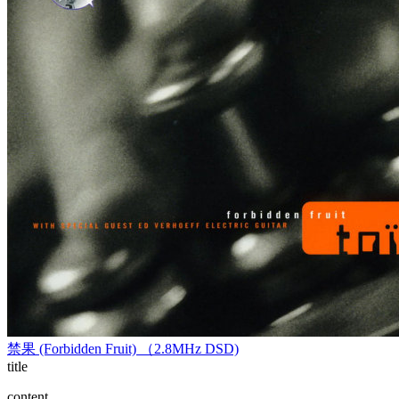
禁果 (Forbidden Fruit) （2.8MHz DSD)
title
content