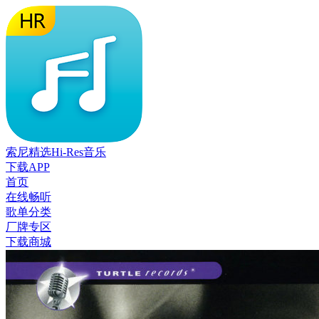
索尼精选Hi-Res音乐
下载APP
首页
在线畅听
歌单分类
厂牌专区
下载商城