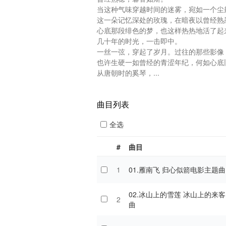
当这种气味穿越时间的迷雾，宛如一个尘
这一朵记忆深处的玫瑰，在暗夜以曾经熟
心底那段绯色的梦，也这样热热地活了起来
几十年的时光，一击即中。

一丝一弦，穿起了岁月。过往的那些影像
也许生硬一如曾经的青涩年纪，何如心底
从唐朝时的奚琴，...
曲目列表
全选
#
曲目
1
01.雁南飞 归心似箭电影主题曲
02.冰山上的雪莲 冰山上的来客电影主题
2
曲