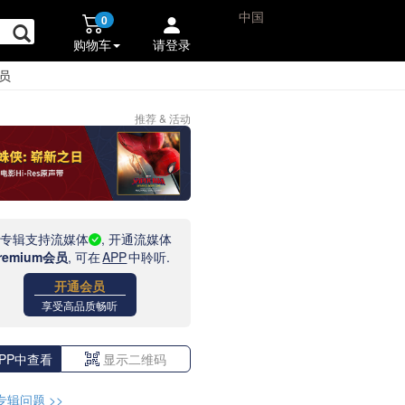
中国
0
购物车
请登录
员
推荐 & 活动
此专辑支持流媒体
, 开通流媒体
remium会员
, 可在
APP
中聆听.
开通会员
享受高品质畅听
PP中查看
显示二维码
专辑问题
>>