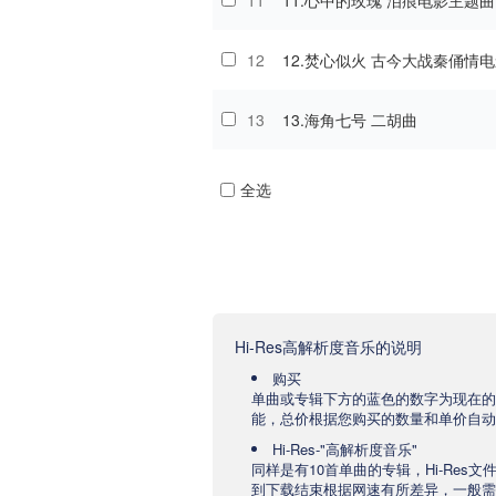
11
11.心中的玫瑰 泪痕电影主题曲
12
12.焚心似火 古今大战秦俑情
13
13.海角七号 二胡曲
全选
Hi-Res高解析度音乐的说明
购买
单曲或专辑下方的蓝色的数字为现在的
能，总价根据您购买的数量和单价自动
Hi-Res-"高解析度音乐"
同样是有10首单曲的专辑，Hi-Res
到下载结束根据网速有所差异，一般需要