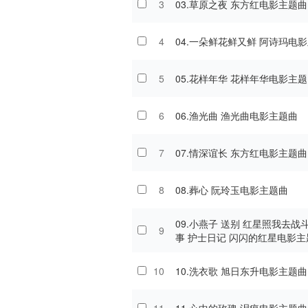
3
03.草原之夜 东方红电影主题曲
4
04.一朵鲜花鲜又鲜 阿
5
05.花样年华 花样年华电影主
6
06.渔光曲 渔光曲电影主题曲
7
07.情深谊长 东方红电影主题曲
8
08.葬心 阮玲玉电影主题曲
09.小燕子 送别 红星照我去战
9
事 护士日记 闪闪的红星电影主题曲
电影组曲
10
10.洗衣歌 旭日东升电影主题曲