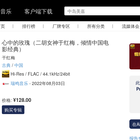
的音乐
客户端下载
|
|
|
|
首页
排行榜
厂牌专区
所有分类
流媒体会
心中的玫瑰（二胡女神于红梅，倾情中国电
影经典）
于红梅
古典
/
中国
Hi-Res /
FLAC /
44.1kHz/24bit
瑞鸣音乐
·
2022年08月03日
P
¥128.00
价格:
购买专辑
在A
报告