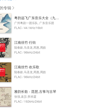
的专辑
粤韵远飞广东音乐大全（九）——妆台秋思
广州粤剧一团乐队, 广东音乐团
FLAC / 44.1kHz/16bit
江南丝竹·行街
陆春龄,马圣龙,周惠,周皓
FLAC / 96kHz/24bit
江南丝竹·欢乐歌
陆春龄,马圣龙,周惠,周皓
FLAC / 96kHz/24bit
雅韵长歌 - 琵琶,古筝与古琴
张强,袁莎,李祥霆
FLAC / 192kHz/24bit