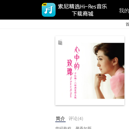
我
简介
评论(
4
)
曾经熟稔，馨香如斯。
