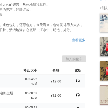
封太久的诺言，热热地滑过耳畔。

相似
悉的姿态，静静绽放。

。

，褪色也好，还原也好，今天看来，也许觉得用力太多，
旧梦，活活地漾在心底那一汪水中，明艳，芬芳。

查看更多
时长/大小
价格
试听
00:04:27
¥12.00
47M
00:06:32
¥12.00
67M
00:05:21