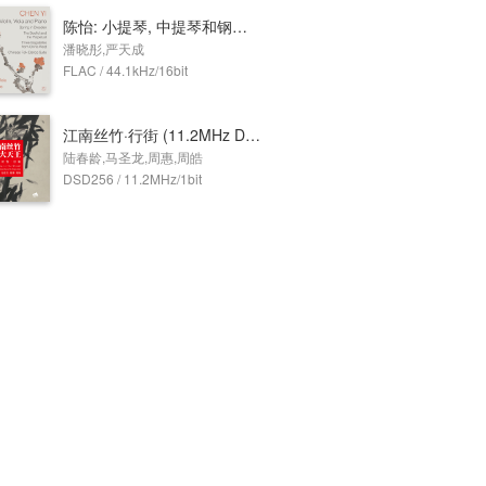
陈怡: 小提琴, 中提琴和钢琴作品 (严天成, 潘晓彤演奏)
潘晓彤,严天成
FLAC / 44.1kHz/16bit
江南丝竹·行街 (11.2MHz DSD)
陆春龄,马圣龙,周惠,周皓
DSD256 / 11.2MHz/1bit