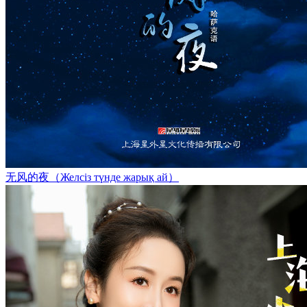
无风的夜（Желсіз түнде жарық ай）