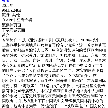
林宝
2022年
96kHz/24bit
流行
| 其他
在APP中查看专辑
流媒体页面
下载商城页面
简介
专辑简介： 从《爱的凝眸》到《无风的夜》。2018年以来，
上海歌手林宝用地道的哈萨克语腔音，演绎了近十首哈萨克语
歌曲，她那高音婉转入云霞，中音清澈如诗句的美丽歌声响彻
在华盛顿、努尔苏丹、第比利斯、阿拉木图、巴统、东京、大
阪、北京、上海、广州、深圳、宁波、苏州、连云港、乌鲁木
齐和阿勒泰的天空.让多姿的哈萨克文化在歌声中吸引了世界
的目光，开启了人们对哈萨克草原的向往。 林宝的歌声飞越
了丝路，已成为中哈文化交流的名片。 艺术家简介： 林宝，
职业歌手，影视演员，新生代中国传统工笔画家，东方舞国际
评委，有“上海歌姬”、“丝路百灵”之美誉，上海星外星文化传
播有限公司专属艺人。 林宝多年来在世界各地举办个人演唱
会20余场，是有史以来首位在美国国会山庄成功登台演唱的中
国歌者 ，并成功登上了联合国教科文组织和美国林肯中心的
舞台，被媒体誉为新一代“金嗓子” 、 “以歌声推广中国文化的