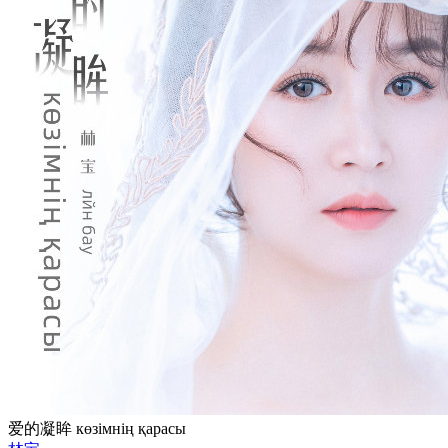
爱的凝眸 көзімнің қарасы