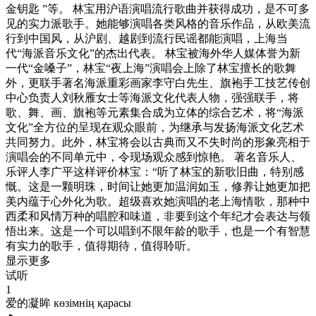
金钥匙 ”等。 林宝用沪语演唱流行歌曲并获得成功，是不可多
见的实力派歌手。她能够演唱各类风格的音乐作品，从欧美流
行到中国风，从沪剧、越剧到流行民谣都能演唱，上海当
代“海派音乐文化”的杰出代表。 林宝被海外华人媒体誉为新
一代“金嗓子”，林宝“夜上海”演唱会上除了林宝擅长的歌舞
外，更联手著名海派重彩画家李守白先生、旗袍手工技艺传创
中心负责人刘秋雁女士等海派文化代表人物，强强联手，将
歌、舞、画、旗袍等元素集合成为立体的综合艺术，将“海派
文化”全方位的呈现在观众眼前，为继承与发扬海派文化艺术
共同努力。此外，林宝将会以古典而又不失时尚的形象亮相于
演唱会的不同单元中，令现场观众感到惊艳。 著名音乐人、
乐评人李广平这样评价林宝：“听了林宝的新歌旧曲，特别感
慨。这是一颗明珠，时间让她更加温润如玉，修养让她更加把
美内蕴于心外化为歌。超级喜欢她演唱的老上海情歌，那种中
西柔和风情万种的唱腔和味道，非要到这个年纪才会表达与领
悟出来。这是一个可以唱到不限年龄的歌手，也是一个有智慧
有实力的歌手，值得期待，值得聆听。
显示更多
试听
1
爱的凝眸 көзімнің қарасы