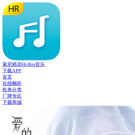
索尼精选Hi-Res音乐
下载APP
首页
在线畅听
歌单分类
厂牌专区
下载商城