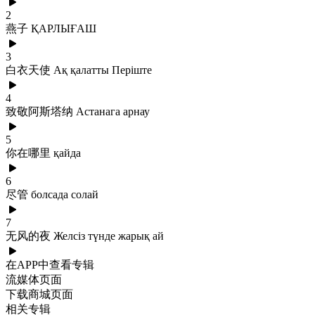
2
燕子 ҚАРЛЫҒАШ
3
白衣天使 Ақ қалатты Періште
4
致敬阿斯塔纳 Астанага арнау
5
你在哪里 қайда
6
尽管 болсада солай
7
无风的夜 Желсіз түнде жарық ай
在APP中查看专辑
流媒体页面
下载商城页面
相关专辑