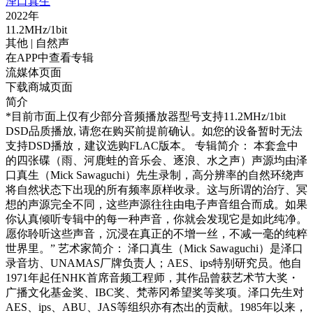
泽口真生
2022年
11.2MHz/1bit
其他
| 自然声
在APP中查看专辑
流媒体页面
下载商城页面
简介
*目前市面上仅有少部分音频播放器型号支持11.2MHz/1bit
DSD品质播放, 请您在购买前提前确认。如您的设备暂时无法
支持DSD播放，建议选购FLAC版本。 专辑简介： 本套盒中
的四张碟（雨、河鹿蛙的音乐会、逐浪、水之声）声源均由泽
口真生（Mick Sawaguchi）先生录制，高分辨率的自然环绕声
将自然状态下出现的所有频率原样收录。这与所谓的治疗、冥
想的声源完全不同，这些声源往往由电子声音组合而成。如果
你认真倾听专辑中的每一种声音，你就会发现它是如此纯净。
愿你聆听这些声音，沉浸在真正的不增一丝，不减一毫的纯粹
世界里。” 艺术家简介： 泽口真生（Mick Sawaguchi）是泽口
录音坊、UNAMAS厂牌负责人；AES、ips特别研究员。他自
1971年起任NHK首席音频工程师，其作品曾获艺术节大奖・
广播文化基金奖、IBC奖、梵蒂冈希望奖等奖项。泽口先生对
AES、ips、ABU、JAS等组织亦有杰出的贡献。1985年以来，