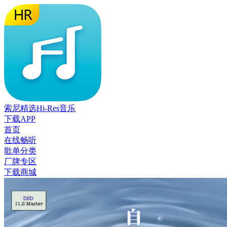
索尼精选Hi-Res音乐
下载APP
首页
在线畅听
歌单分类
厂牌专区
下载商城