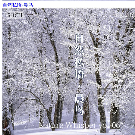
自然私语·晨鸟