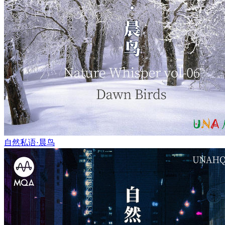
自然私语·晨鸟