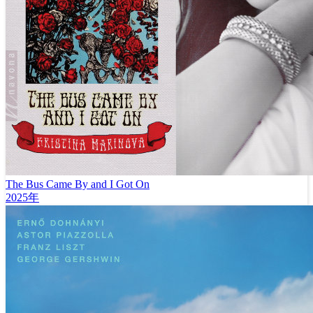
The Bus Came By and I Got On
2025年