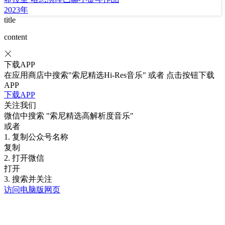
2023年
title
content
下载APP
在应用商店中搜索"索尼精选Hi-Res音乐" 或者 点击按钮下载
APP
下载APP
关注我们
微信中搜索
"索尼精选高解析度音乐"
或者
1. 复制公众号名称
复制
2. 打开微信
打开
3. 搜索并关注
访问电脑版网页