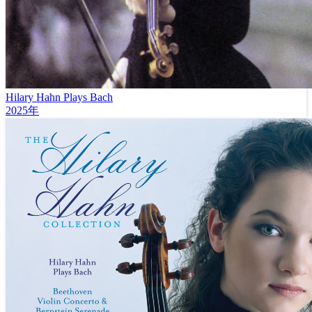
Hilary Hahn Plays Bach
2025年