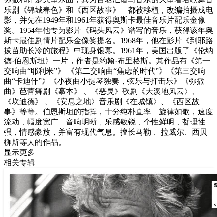
乐剧《锦城春色》和《西区故事》，都被移植，改编拍摄成电
影，并先在1949年和1961年获得奥斯卡最佳音乐片配乐金像
奖。1954年他专为影片《码头风云》谱写的音乐，获得该年奥
斯卡最佳剧情片配乐金像奖提名。1968年，他在影片《到耶路
拔苗助长冷的旅程》中现身银幕。1961年，美国出版了《伦纳
德·伯恩斯坦》一片，作者是约翰·布里格斯。其作品有《第一
交响曲“耶利米”》 《第二交响曲“焦虑的时代”》《第三交响
曲“卡迪什”》《小夜曲小提琴独奏，弦乐与打击乐》《弥撒
曲》芭蕾舞剧《摹本》 、《恶灵》歌剧《大溪地风云》、
《坎迪德》 、《安息之地》音乐剧《在城镇》、《西区故
事》等等。伯恩斯坦的指挥，十分纯朴直率，旋律如歌，速度
流动，幅度宽广，音响明晰，乐感敏锐，个性鲜明，哲理性
强，情感豪放，并富有现代气息。擅长马勒 、拉威尔、西贝
柳斯等人的作品。
显示更多
相关专辑