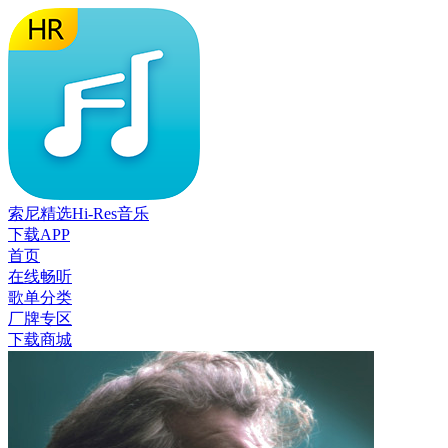
索尼精选Hi-Res音乐
下载APP
首页
在线畅听
歌单分类
厂牌专区
下载商城