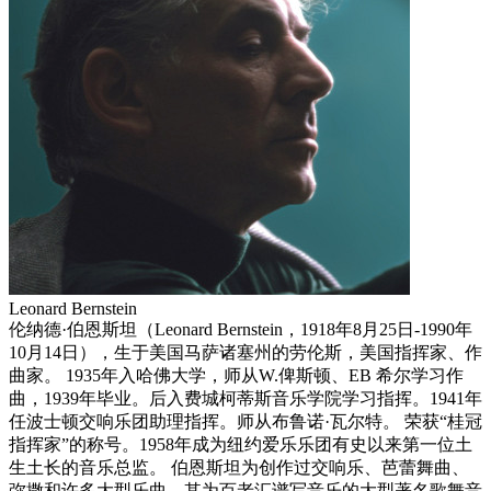
Leonard Bernstein
伦纳德·伯恩斯坦（Leonard Bernstein，1918年8月25日-1990年
10月14日），生于美国马萨诸塞州的劳伦斯，美国指挥家、作
曲家。 1935年入哈佛大学，师从W.俾斯顿、EB 希尔学习作
曲，1939年毕业。后入费城柯蒂斯音乐学院学习指挥。1941年
任波士顿交响乐团助理指挥。师从布鲁诺·瓦尔特。 荣获“桂冠
指挥家”的称号。1958年成为纽约爱乐乐团有史以来第一位土
生土长的音乐总监。 伯恩斯坦为创作过交响乐、芭蕾舞曲、
弥撒和许多大型乐曲，其为百老汇谱写音乐的大型著名歌舞音