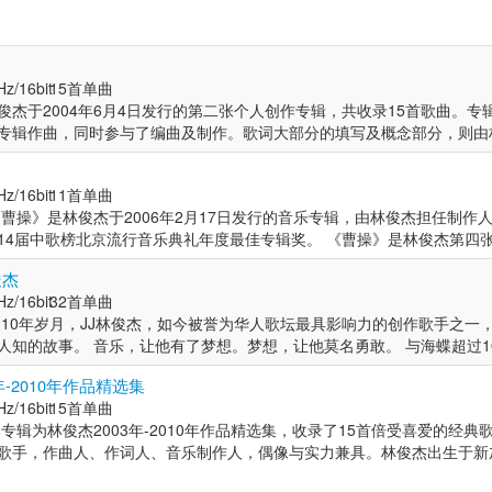
Hz/16bit
15首单曲
俊杰于2004年6月4日发行的第二张个人创作专辑，共收录15首歌曲。专
专辑作曲，同时参与了编曲及制作。歌词大部分的填写及概念部分，则由
张专辑《乐行者》而走过亚洲各大城市，因风俗民情的不同，让身为创作
”，尤其是他走过中国内地的26个城镇带给他最多的创作灵感与刺激。专
Hz/16bit
11首单曲
着计算机和Keyboard所酝酿出来的。 对于这张专辑的制作，林俊杰也
曹操》是林俊杰于2006年2月17日发行的音乐专辑，由林俊杰担任制作人。
录音师Brian Gardner见习录音技巧。而在舞蹈肢体部分则延请B2k（
14届中歌榜北京流行音乐典礼年度最佳专辑奖。 《曹操》是林俊杰第四
e Scott指导，Scott更在私下传授了林俊杰舞台个人魅力小技巧，使林俊
往纽约闭关期间创作完成的。在创作时，林俊杰没有拘泥于概念的完整性
手，作曲人、作词人、音乐制作人，偶像与实力兼具。林俊杰出生于新加
俊杰
力求用纯粹的想法呈现出旋律和感动。林俊杰希望用不同的曲风表现出不同
下，4岁就开始学习古典钢琴，不善言辞的他由此发现了另一种与人沟通
Hz/16bit
32首单曲
的制作效果，林俊杰特地到美国做母带处理。 艺术家简介： 林俊杰，著
俊峰当作偶像，跟随哥哥的步伐做任何事，直到接触流行音乐后，便爱上创
近10年岁月，JJ林俊杰，如今被誉为华人歌坛最具影响力的创作歌手之一
制作人，偶像与实力兼具。林俊杰出生于新加坡的一个音乐世家。在父母
行者》出道，2004年一曲《江南》红遍两岸三地，凭借其健康的形象，
人知的故事。 音乐，让他有了梦想。梦想，让他莫名勇敢。 与海蝶超过1
琴，不善言辞的他由此发现了另一种与人沟通的语言。小时候的林俊杰把
华，迅速成为华语流行乐坛的领军人物之一，迄今为止共创作数百首音乐
感联结； 每一个阶段都体现一种成长，每一个过程都呈现最透明的故事
的步伐做任何事，直到接触流行音乐后，便爱上创作这一条路。2003年
万张。2007年成立个人音乐制作公司JFJ，2008创立潮流品牌SMG。20
年-2010年作品精选集
的学习，流露出所吸收的养分。风风雨雨、美好回忆，点滴心头不言而喻
年一曲《江南》红遍两岸三地，凭借其健康的形象，迷人的声线，出众的唱
同年8月8日正式加盟华纳音乐，开启事业新乐章。2012年发行故事影像
Hz/16bit
15首单曲
辑的问世；或是将所有发表过的歌曲集结成辑，而是不管光荣、低潮、开
乐坛的领军人物之一，迄今为止共创作数百首音乐作品，唱片销量在全亚洲
列。获得多项奖项：第15届金曲奖最佳新人奖，6届新加坡金曲奖大奖，
专辑为林俊杰2003年-2010年作品精选集，收录了15首倍受喜爱的经典
看好……这是，JJ林俊杰和海蝶因为玩得开心，所以最专心的...3000多
个人音乐制作公司JFJ，2008创立潮流品牌SMG。2011年被媒体封为“新
球华语歌曲排行榜大奖，5届MusicRadio中国TOP排行榜大奖。
歌手，作曲人、作词人、音乐制作人，偶像与实力兼具。林俊杰出生于新
的作品，在整体的创意设计上，迥异过去的模式，特别合作…… 自幼学
盟华纳音乐，开启事业新乐章。2012年发行故事影像书《记得》，成功
引导下，4岁就开始学习古典钢琴，不善言辞的他由此发现了另一种与人
统，转以反叛手法表现其艺术特质。注重无拘的技巧并尝试混合不同媒材
：第15届金曲奖最佳新人奖，6届新加坡金曲奖大奖，6届新加坡词曲版