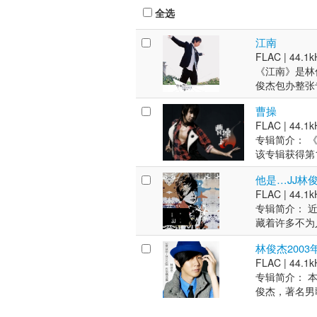
全选
江南
FLAC |
44.1k
《江南》是林
俊杰包办整张
因为他的上一
曹操
的“文化震荡
FLAC |
44.1k
正是他沿路背
专辑简介： 《
尔•杰克逊专属
该专辑获得第
编舞老师Dav
歌曲都是他前
杰，著名男歌
他是…JJ林
文的一面, 
在父母的引导
FLAC |
44.1k
为了追求精良
俊杰把哥哥林
专辑简介： 
作词人、音乐
年以专辑《乐
藏着许多不为
始学习古典钢
功，卓越的才
育出扎实的情
像，跟随哥哥
亚洲逾1000
林俊杰2003
都体现一路上
道，2004
天王”之一，
FLAC |
44.1k
仅只是一张专
成为华语流行
畅销书作家行
专辑简介： 本
声、看好、不
2007年成立
会大奖，8届全
俊杰，著名男
一张深刻记念
月8日正式加
家。在父母的
艺术的正规系
获得多项奖项