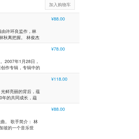
¥88.00
辑由许环良监作，林
林秋离把握。 林俊杰
艺人的他有了更多
¥78.00
辑中的《江南》这首歌
不惜远赴洛杉矶向迈克
2007年1月28日，
美国嘻哈舞蹈团体）的
张创作专辑，专辑中的
杰得以进步。 林俊
，而是回归到音乐人
坡的一个音乐世家。
¥118.00
角度的爱情状态。而
的语言。小时候的林
名男歌手，作曲人、
作这一条路。2003
，光鲜亮丽的背后，蕴
的引导下，4岁就开
迷人的声线，出众的唱
0年的共同成长，藴
哥哥林俊峰当作偶
作品，唱片销量在全
从他的每一首创作裡，
以专辑《乐行者》出
11年被媒体封为“新四大
¥88.00
。 这张精选辑，不仅
功，卓越的才华，迅速
书《记得》，成功跻身
心、沮丧、掌声、嘘
逾1000万张。
6届新加坡词曲版权协
歌曲。 歌手简介： 林
个日子。 于是，是如此
四大天王”之一，同年8
加坡的一个音乐世
习美术出身，不甘於纯
跻身畅销书作家行列。
沟通的语言。小时候
的表现技法，不断推
权协会大奖，8届全球