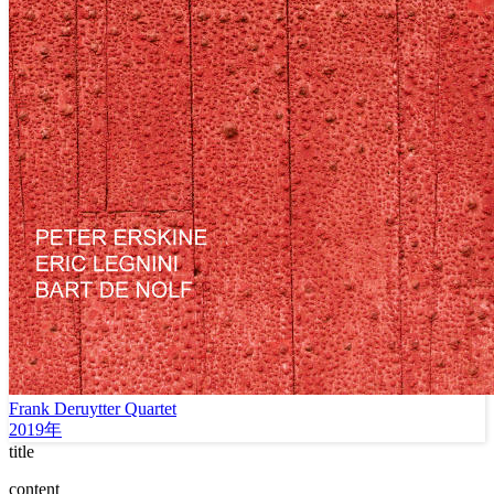
Frank Deruytter Quartet
2019年
title
content