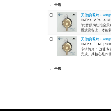
全选
天使的呢喃 (Songs of
Hi-Res |
MP4 |
48kH
*此音频为杜比全景
播放设备上，才能获得
受赞誉的ORA合唱团(
天使的呢喃 (Songs o
世的十首完整赞美诗——从
Hi-Res |
FLAC |
96k
录制的《I am the 
专辑简介： 这张专辑由
乐学家大卫·斯金纳(
完成。其核心是作曲家
穿专辑的还有吉本斯
《O clap your ha
Baker)以爵士
Lord, how do 
团作为英国顶尖室内
全选
理成可供现代乐团演
Galvani)、尼古拉·勒
赞美诗与圣歌》创作的
作品。它们与吉本
象，以新颖又不失庄
的当代回响。 艺术家
期承诺，专辑还收录了当
古典钢琴家，他曾
莉亚·麦克道尔(Cec
曾与杰米·卡伦(Ja
复兴作曲家音乐中那
团、加布里埃利合奏
Baker)是英国
节目。其个人EP《Th
台威格摩尔音乐厅、韦
格比(Suzi D
罗尼·斯科特爵士俱
音基金会、伦敦青年合