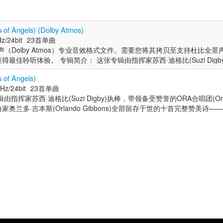
 Angels) (Dolby Atmos)
z/24bit
23首单曲
声（Dolby Atmos）专业音效格式文件。需要您将其拷贝至支持杜比全
最佳聆听体验。 专辑简介： 这张专辑由指挥家苏西·迪格比(Suzi Digb
Ora Singers)共同完成。其核心是作曲家奥兰多·吉本斯(Orlando Gibb
f Angels)
广受欢迎的《O clap your hands》《Hosanna to the Son of D
Hz/24bit
23首单曲
resurrection》《O Lord, how do my woes increase》，均有收录
指挥家苏西·迪格比(Suzi Digby)执棒，带领备受赞誉的ORA合唱团(Ora S
David Skinner)整理成可供现代乐团演奏的版本，使这些曲目得以呈现
奥兰多·吉本斯(Orlando Gibbons)全部留存于世的十首完整赞美诗
为1623年《教堂赞美诗与圣歌》创作的赞美诗。钢琴家兼编曲家哈里·贝克(
nds》《Hosanna to the Son of David》，到较少被录制的《I am the resu
风格对这些作品进行重新想象，以新颖又不失庄重方式将合唱与钢琴融为一体。
my woes increase》，均有收录。其中几首作品经由音乐学家大卫·斯金纳(David 
合唱团委约新作的长期承诺，专辑还收录了当代作曲家马尔科·加尔瓦尼(M
奏的版本，使这些曲目得以呈现其完整面貌。 贯穿专辑的还有吉本斯为1
法努(Nicola LeFanu)、塞西莉亚·麦克道尔(Cecilia McDowall)和威尔·托德(
赞美诗。钢琴家兼编曲家哈里·贝克(Harry Baker)以爵士风格对这些
斯原作形成呼应，为这位文艺复兴作曲家音乐中那份清晰、平衡与情感深
重方式将合唱与钢琴融为一体。 延续ORA合唱团作为英国顶尖室内合唱
简介： 哈里·贝克(Harry Baker)是英国钢琴家与编曲家，活跃于爵士
代作曲家马尔科·加尔瓦尼(Marco Galvani)、尼古拉·勒法努(Nicola L
与多位知名音乐家合作，登台威格摩尔音乐厅、韦尔比耶音乐节等。作为
ilia McDowall)和威尔·托德(Will Todd)的作品。它们与吉本斯原作形
mie Cullum)等同台，并亮相罗尼·斯科特爵士俱乐部。作为编曲家，他为
份清晰、平衡与情感深度，注入了生动的当代回响。 艺术家简介： 哈里·贝克
团等团体创作，2024年在BBC逍遥音乐节首次亮相，呈现由其编曲的古
钢琴家与编曲家，活跃于爵士与古典领域。作为古典钢琴家，他曾与多位知名
e Floating Boy》由牛津大学爵士乐团演绎，获Jazz FM好评。 指挥家
尔比耶音乐节等。作为爵士音乐家，他曾与杰米·卡伦(Jamie Cullum
igby)是一位国际知名的合唱指挥家与音乐教育家，致力于推动学校与社区歌唱
乐部。作为编曲家，他为布里顿小交响乐团、加布里埃利合奏团等团体创作
唱团及ORA合唱团等机构。2018年，她带领ORA合唱团获德国Opus Kla