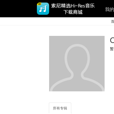
我
O
暂
所有专辑