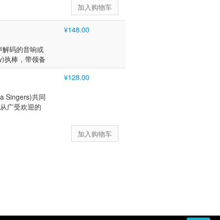
¥148.00
景声解码的音响或
y)执棒，带领备
ons)全部留存于
¥128.00
avid》，到较少被
。其中几首作品经由音
ingers)共同
其完整面貌。 贯
——从广受欢迎的
Harry
rrection》《O
 延续ORA合唱
Skinner)整
arco
623年《教堂
Will Todd)的
作品进行重新想
度，注入了生动
团委约新作的长
与古典领域。作为
eFanu)、塞西
爵士音乐家，他
成呼应，为这位文艺
布里顿小交响乐
(Harry
典、爵士与流行
音乐家合作，登
简介： 苏西·迪
)等同台，并亮相
复兴，创立了声
，2024年在
ssik“最佳合