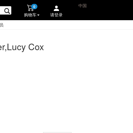
中国
0
购物车
请登录
员
er,Lucy Cox