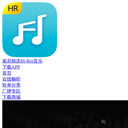
索尼精选Hi-Res音乐
下载APP
首页
在线畅听
歌单分类
厂牌专区
下载商城