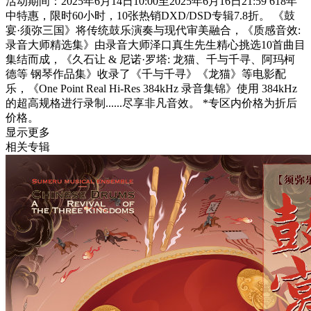
活动期间：2025年6月14日10:00至2025年6月16日21:59 618年
中特惠，限时60小时，10张热销DXD/DSD专辑7.8折。 《鼓
宴·须弥三国》将传统鼓乐演奏与现代审美融合，《质感音效:
录音大师精选集》由录音大师泽口真生先生精心挑选10首曲目
集结而成，《久石让 & 尼诺·罗塔: 龙猫、千与千寻、阿玛柯
德等 钢琴作品集》收录了《千与千寻》《龙猫》等电影配
乐，《One Point Real Hi-Res 384kHz 录音集锦》使用 384kHz
的超高规格进行录制......尽享非凡音效。 *专区内价格为折后
价格。
显示更多
相关专辑