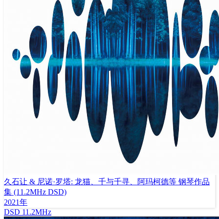
久石让 & 尼诺·罗塔: 龙猫、千与千寻、阿玛柯德等 钢琴作品
集 (11.2MHz DSD)
2021年
DSD
11.2MHz