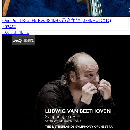
One Point Real Hi-Res 384kHz 录音集锦 (384kHz DXD)
2024年
DXD
384kHz