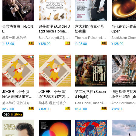
长号协奏曲: T-BON
追寻浪漫 (Auf der J
意大利巴洛克小号
当代铜管乐作品
E
agd nach Romanti
协奏曲
Open
k)
B
art Aerbeydt,Gijs Laceulle,Freiburger Barockorchester,Gottfried von der Goltz
T
homas Reiner,Interpreti Veneziani
郡恭一郎,林浩子
¥168.00
¥128.00
¥128.00
¥128.00
JOKER - 小号 演
JOKER - 小号 演
第二次飞行 (Secon
博恩坎普与朋
绎"从德国到东方之
绎"从德国到东方之
d Flight)
绎亨利·绍盖 (Bo
旅 " (11.2MHz DS
旅 "
amp & Friends
D
an Goble,Russell Hirshfield
菊本和昭,佐竹裕介
菊本和昭,佐竹裕介
D)
y Henri Saugue
¥238.00
¥168.00
¥128.00
¥128.00