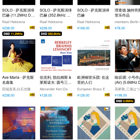
SOLO - 萨克斯演绎
SOLO - 萨克斯演绎
SOLO - 萨克斯演绎
理查德·施特劳斯
巴赫 (11.2MHz DS
巴赫 (352.8kHz DX
巴赫
管乐作品
D)
D)
Raaf Hekkema
Raaf Hekkema
Raaf Hekkema
¥238.00
¥238.00
¥168.00
¥78.00
Ave Maria - 萨克斯
伯克利, 勃拉姆斯 &
欧洲铜管乐团: 在这
咏叹调: 小号
名曲集
莱斯诺夫: 圆号三重
里的人们
(Air) (5.6MHz 
奏
D)
A
lexander Kerr,David Cooper,Orion Weiss
E
uropean Brass Ensemble
田端直美,白石光隆
¥238.00
¥128.00
¥128.00
¥198.00