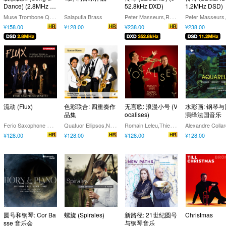
Dance) (2.8MHz D
52.8kHz DXD)
1.2MHz DSD)
SD)
M
use Trombone Quartet
P
eter Masseurs,Rob Dirksen,Edith van Moergastel,Frank van de Laar
Salaputia Brass
¥158.00
¥128.00
¥238.00
¥238.00
流动 (Flux)
色彩联合: 四重奏作
无言歌: 浪漫小号 (V
水彩画: 钢琴
品集
ocalises)
演绎法国音乐
F
erio Saxophone Quartet
Q
uatuor Ellipsos,Nantes Philharmonie,Frédéric Oster
R
omain Leleu,Thierry Escaich
¥128.00
¥128.00
¥128.00
¥128.00
圆号和钢琴: Cor Ba
螺旋 (Spirales)
新路径: 21世纪圆号
Christmas
sse 音乐会
与钢琴音乐