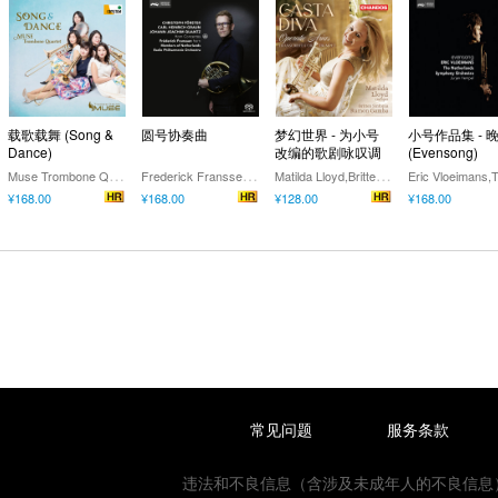
载歌载舞 (Song &
圆号协奏曲
梦幻世界 - 为小号
小号作品集 - 
Dance)
改编的歌剧咏叹调
(Evensong)
M
use Trombone Quartet
F
rederick Franssen,Members of Netherlands Radio Philharmonic Orchestra
M
atilda Lloyd,Britten Sinfonia,Rumon Gamba
¥168.00
¥168.00
¥128.00
¥168.00
常见问题
服务条款
违法和不良信息（含涉及未成年人的不良信息）或网络数