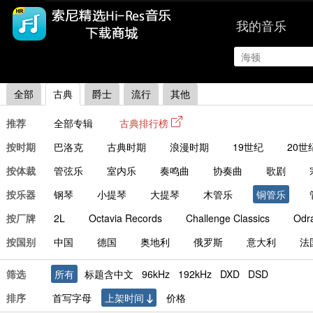
我的音乐
|
首页
排行
全部
古典
爵士
流行
其他
推荐
全部专辑
古典排行榜
按时期
巴洛克
古典时期
浪漫时期
19世纪
20世
按体裁
管弦乐
室内乐
奏鸣曲
协奏曲
歌剧
按乐器
钢琴
小提琴
大提琴
木管乐
铜管乐
按厂牌
2L
Octavia Records
Challenge Classics
Odr
按国别
中国
德国
奥地利
俄罗斯
意大利
法
筛选
所有
标题含中文
96kHz
192kHz
DXD
DSD
排序
首写字母
上架时间
价格