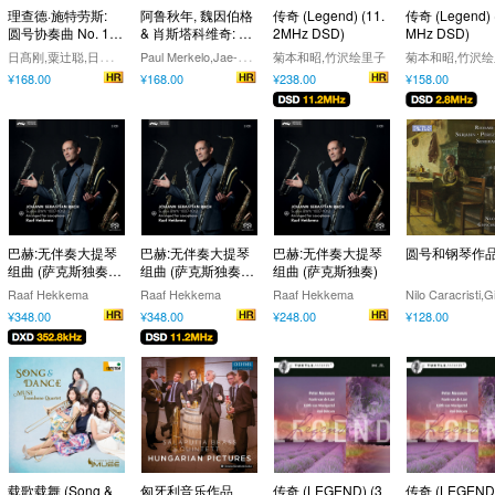
理查德·施特劳斯:
阿鲁秋年, 魏因伯格
传奇 (Legend) (11.
传奇 (Legend) 
圆号协奏曲 No. 1 &
& 肖斯塔科维奇: 小
2MHz DSD)
MHz DSD)
No. 2
号协奏曲
日
髙刚,粟辻聪,日本世纪交响乐团
P
aul Merkelo,Jae-hyuck Cho,Russian National Orchestra,Hans Graf
菊本和昭,竹沢绘里子
菊本和昭,竹沢
¥168.00
¥168.00
¥238.00
¥158.00
巴赫:无伴奏大提琴
巴赫:无伴奏大提琴
巴赫:无伴奏大提琴
圆号和钢琴作
组曲 (萨克斯独奏)
组曲 (萨克斯独奏)
组曲 (萨克斯独奏)
(352.8kHz DXD)
(11.2MHz DSD)
Raaf Hekkema
Raaf Hekkema
Raaf Hekkema
¥348.00
¥348.00
¥248.00
¥128.00
载歌载舞 (Song &
匈牙利音乐作品
传奇 (LEGEND) (3
传奇 (LEGEND)