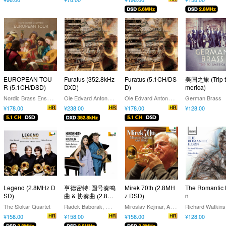
EUROPEAN TOU
Furatus (352.8kHz
Furatus (5.1CH/DS
美国之旅 (Trip t
R (5.1CH/DSD)
DXD)
D)
merica)
N
ordic Brass Ensemble
O
le Edvard Antonsen/Wolfgang Plagge
O
le Edvard Antonsen/Wolfgang Plagge
German Brass
¥178.00
¥238.00
¥178.00
¥128.00
Legend (2.8MHz D
亨德密特: 圆号奏鸣
Mirek 70th (2.8MH
The Romantic 
SD)
曲 & 协奏曲 (2.8M
z DSD)
n
Hz DSD)
R
adek Baborak, 菊池洋子
M
iroslav Kejmar, Aleš Bárta
The Slokar Quartet
¥158.00
¥158.00
¥158.00
¥128.00