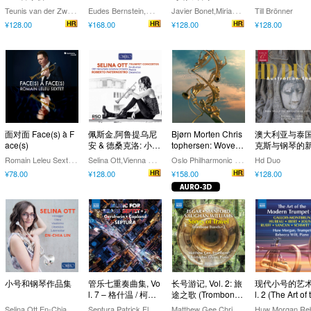
T
eunis van der Zwart,Alexander Melnikov
E
udes Bernstein,Misako Akama,Orlando Bass,Filippo Biuso,Jeanne Crousaud,Joakim Ciesla
J
avier Bonet,Miriam Gómez-Morán
Till Brönner
¥128.00
¥168.00
¥128.00
¥128.00
面对面 Face(s) à F
佩斯金,阿鲁提乌尼
Bjørn Morten Chris
澳大利亚与泰国
ace(s)
安 & 德桑克洛: 小号
tophersen: Woven
克斯与钢琴的
协奏曲
Brass (Auro-3D 9.1
乐
R
omain Leleu Sextet,Romain Leleu
S
elina Ott,Vienna Radio Symphony Orchestra ,Roberto Paternostro
O
slo Philharmonic Brass
Hd Duo
CH)
¥78.00
¥128.00
¥158.00
¥128.00
小号和钢琴作品集
管乐七重奏曲集, Vo
长号游记, Vol. 2: 旅
现代小号的艺术,
l. 7 – 格什温 / 柯普
途之歌 (Trombone
l. 2 (The Art of 
兰
Travels, Vol. 2: Son
Modern Trumpe
S
elina Ott,En-Chia Lin
S
eptura,Patrick Flanaghan
M
atthew Gee,Christopher Glynn,Matthew Knight,Rupert Whitehead,Josh Cirtina