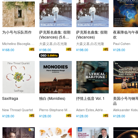
为小号与乐队而作
萨克斯名曲集: 假期
萨克斯名曲集: 假期
夜幕降临与午
(Vacances) (5.6MH
(Vacances)
欢
z DSD)
M
ichelino Bisceglia,Benny Wiame
大森义基,白石光隆
大森义基,白石光隆
Paul Cohen
¥168.00
¥198.00
¥198.00
¥128.00
Saxifraga
独白 (Monidies)
抒情上低音 Vol. 1
美国小号与钢
品
P
ierre-Stephane Meuge
A
dam Estes,Adrienne Park
New Thread Quartet
¥128.00
¥128.00
¥128.00
¥128.00