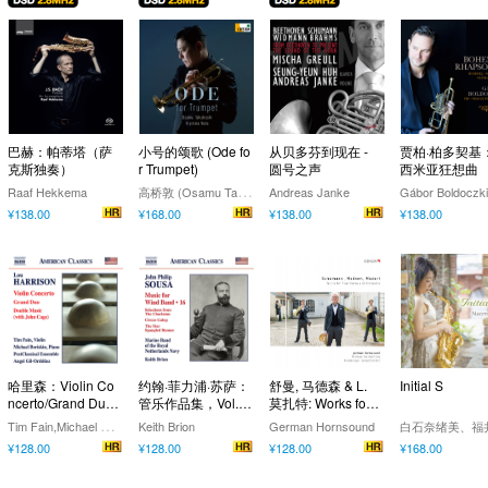
巴赫：帕蒂塔（萨
小号的颂歌 (Ode fo
从贝多芬到现在 -
贾柏·柏多契基
克斯独奏）
r Trumpet)
圆号之声
西米亚狂想曲
高
桥敦 (Osamu Takahashi) & 野田清隆 (Kiyotaka Noda)
Raaf Hekkema
Andreas Janke
Gábor Boldoczki
¥138.00
¥168.00
¥138.00
¥138.00
哈里森：Violin Co
约翰·菲力浦·苏萨：
舒曼, 马德森 & L.
Initial S
ncerto/Grand Duo/
管乐作品集，Vol.1
莫扎特: Works for 4
Double Music (with
6 （荷兰皇家海军
Horns & Orchestra
T
im Fain,Michael Boriskin
Keith Brion
German Hornsound
John Cage)
军乐队）
¥128.00
¥128.00
¥128.00
¥168.00