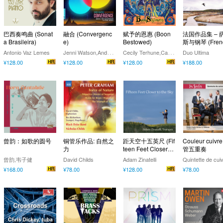
巴西奏鸣曲 (Sonat
融合 (Convergenc
赋予的恩惠 (Boon
法国作品集 – 
a Brasileira)
e)
Bestowed)
斯与钢琴 (Fren
Connection)
J
enni Watson,Andy Scott,Ruby Fulton,Rahsaan Barber,Peter Meechan,Barry Cockcroft,Frank Felice,Sang Mi Ahn,Heidi Radtke
C
ecily Terhune,Carly Hood
Antonio Vaz Lemes
Duo Ultima
¥128.00
¥128.00
¥128.00
¥188.00
曾韵：如歌的圆号
铜管乐作品: 自然之
距天空十五英尺 (Fif
Couleur cuivre
力
teen Feet Closer to
管五重奏
the Sky)
曾韵,韦子健
David Childs
Adam Zinatelli
¥168.00
¥78.00
¥128.00
¥78.00