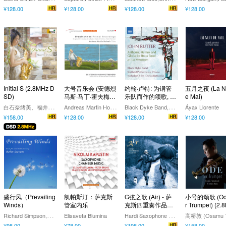
gs of Travel)
¥128.00
¥128.00
¥128.00
¥128.00
Initial S (2.8MHz D
大号音乐会 (安德烈
约翰·卢特: 为铜管
五月之夜 (La Nu
SD)
马斯·马丁·霍夫梅
乐队而作的颂歌, 赞
e Mai)
尔）
美诗与荣耀颂
白
石奈绪美、福井麻衣、大石将紀
A
ndreas Martin Hofmeir
B
lack Dyke Band,Richard Marshall,Sheffield Philharmonic Chorus,Nicholas Childs,Darius Battiwalla
Áyax Llorente
¥158.00
¥128.00
¥128.00
¥128.00
盛行风（Prevailing
凯帕斯汀：萨克斯
G弦之歌 (Air) - 萨
小号的颂歌 (Ode
Winds）
管室内乐
克斯四重奏作品集
r Trumpet) (2.
(5.6MHz DSD)
DSD)
R
ichard Simpson,John Turner,John Bradbury,Sarah Miller,Helen Peller,Lindsey Stoker,Janet Simpson,Robin Stevens,David Jones
H
ardi Saxophone Quartet
Elisaveta Blumina
¥98.00
¥78.00
¥198.00
¥158.00