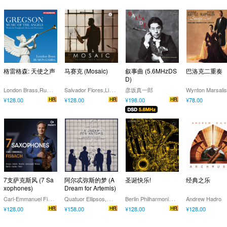
格雷格森: 天使之声
马赛克 (Mosaic)
叙事曲 (5.6MHzDS
巴洛克二重奏
D)
L
ondon Brass,Rumon Gamba
S
alvador Flores,Liz Ames
彦坂真一郎
¥128.00
¥128.00
¥198.00
¥78.00
7支萨克斯风 (7 Sa
阿尔忒弥斯的梦 (A
圣诞快乐!
经典之乐
xophones)
Dream for Artemis)
C
arl-Emmanuel Fisbach
Q
uatuor Ellipsos,Orchestre Victor Hugo,Jean-François Verdier,Jim Francis
B
erlin Philharmonic Brass
Andrew Hadro
¥128.00
¥158.00
¥128.00
¥128.00