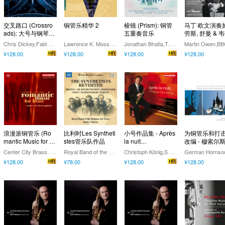
交叉路口 (Crossro
铜管乐精华 2
棱镜 (Prism): 铜管
马丁·欧文演奏
ads): 大号与钢琴作
五重奏音乐
劳斯, 舒曼 & 韦
品
圆号作品集
C
hris Dickey,Fabio Menchetti,Michael Seregow
L
awrence K. Moss,Edward Messerschmidt,Henry Wolking,David F. Wilborn,Janice Macaulay,Marilyn Bliss,Paul Paccione
J
onathan Bhatia,T.J. Tesh,Natalie Brooke Higgins,Timothy Dueppen,Clayton Maddox,Alias Brass
¥128.00
¥128.00
¥128.00
¥128.00
浪漫派铜管乐 (Ro
比利时Les Syntheti
小号作品集 - Après
为铜管乐和打
mantic Music for Br
stes管乐队作品
la nuit…
改编 - 穆索尔斯
ass)
普罗科菲耶夫 /
C
enter City Brass Quintet
R
oyal Band of the Belgian Air Force
C
hristoph König,Solistes Europeens, Luxembourg,Philippe Schartz,Karen Geoghegan,Sarah-Jayne Porsmoguer,Chris Williams
German Hornso
斯塔科维奇 / 
¥128.00
¥78.00
¥128.00
¥128.00
夫斯基的作品