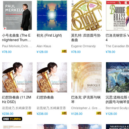
小号名曲集 (The E
初光 (First Light)
莫扎特: 四首圆号协
巴洛克铜管乐 Vo
nlightened Trumpe
奏曲
4
t)
P
aul Merkelo,Oxford Philharmonic Orchestra,Marios Papadopoulos
Alan Klaus
Eugene Ormandy
The Canadian B
¥78.00
¥128.00
¥78.00
¥78.00
幻想协奏曲 (11.2M
幻想协奏曲
巴洛克: 萨克斯与钢
沉思:道格拉斯
Hz DSD)
琴
的圆号与钢琴
(Contemplation
C
hristopher J. Greco,Po Sim Head
岩黒绫乃,长崎麻里香
岩黒绫乃,长崎麻里香
Music for Horn
¥238.00
¥238.00
¥128.00
¥128.00
ano by Douglas
l)