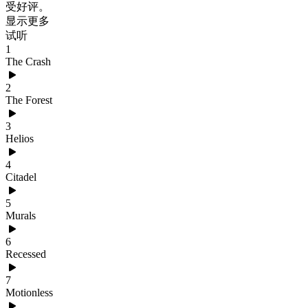
受好评。
显示更多
试听
1
The Crash
2
The Forest
3
Helios
4
Citadel
5
Murals
6
Recessed
7
Motionless