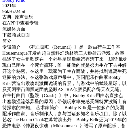
Bobby Krlic
2021年
96kHz/24bit
古典
| 原声音乐
在APP中查看专辑
流媒体页面
下载商城页面
简介
专辑简介： 《死亡回归（Returnal）》是一款由荷兰工作室
Housemarque开发的超自然科幻题材第三人称射击游戏，故事
描述了女主角坠落在一个外星星球后幸运存活下来，却渐渐发
现自己困在一个死亡循环，唯一能做的就是努力生存下去并解
开这个秘密。在这里，玩家为了生存而战，并将找到逃离生死
迴圈的办法。在这张游戏原声带中，英国配乐作曲家Bobby
Krlic营造出紧凑刺激而诡谲的音景，与游戏中的武装星球，以
及受困宇宙间黑谜团的坚毅ASTRA侦察员配合得天衣无缝。
在主打曲目《坠毁（Crash）》中，Bobby Krlic用曲名直接点
出塞勒涅流落异星的原因，带领玩家率先感受阿特罗波斯上有
待探索的未知。 艺术家简介： Bobby Krlic是一位多产的英国
配乐作曲家、音乐制作人，参与过诸多知名音乐项目。除了以
艺名The Haxan Cloak在幕前演出外，Bobby Krlic还为2019年的
恐怖电影《仲夏夜惊魂（Midsommar）》谱写了原声配乐，备