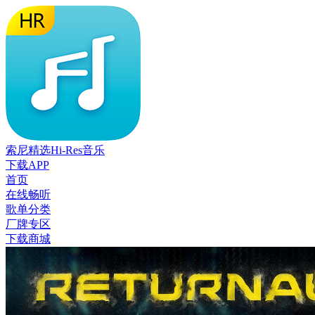
索尼精选Hi-Res音乐
下载APP
首页
在线畅听
歌单分类
厂牌专区
下载商城