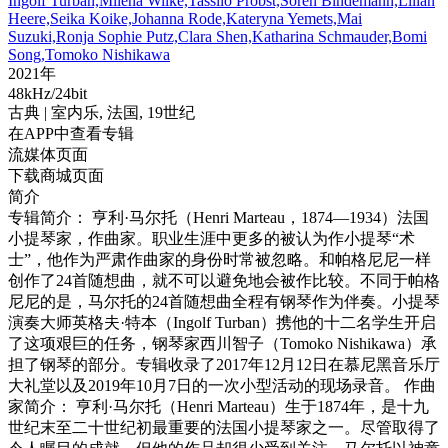
Ingolf Turban,Milena Wilke,Tassilo Probst,Sören Bindemann,Lilian
Heere,Seika Koike,Johanna Rode,Kateryna Yemets,Mai
Suzuki,Ronja Sophie Putz,Clara Shen,Katharina Schmauder,Bomi
Song,Tomoko Nishikawa
2021年
48kHz/24bit
古典
| 室内乐,
法国,
19世纪
在APP中查看专辑
流媒体页面
下载商城页面
简介
专辑简介： 亨利·马尔托（Henri Marteau，1874—1934）法国
小提琴家，作曲家。职业生涯中更多的被认为作小提琴“术
士”，他作为严肃作曲家的身份时常被忽略。和帕格尼尼一样
创作了24首随想曲，就不可以避免地会被作比较。不同于帕格
尼尼的是，马尔托的24首随想曲全程有钢琴作为伴奏。小提琴
演奏大师英格夫·特本（Ingolf Turban）携他的十二名学生开启
了这项艰巨的任务，钢琴家西川智子（Tomoko Nishikawa）承
担了钢琴的部分。专辑收录了2017年12月12日在慕尼黑音乐厅
大礼堂以及2019年10月7日的一次小型活动的现场录音。 作曲
家简介： 亨利·马尔托（Henri Marteau）生于1874年，是十九
世纪末至二十世纪初最重要的法国小提琴家之一。尽管取得了