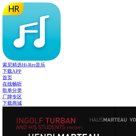
索尼精选Hi-Res音乐
下载APP
首页
在线畅听
歌单分类
厂牌专区
下载商城