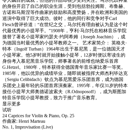
令人瞩目的成就，但他的作品却很少受到关注。马尔托以神童
的身份开启了自己的职业生涯，受到包括勃拉姆斯、布鲁赫、
古诺和马斯涅等作曲家的鼓励和高度赞扬，并在欧洲和美国的
巡演中取得了巨大成功。彼时，他的同行和竞争对手Carl
Flesch曾评价道：“在世纪之交，马尔托有理由被认为是这个时
代最优秀的小提琴手。”1908年，亨利·马尔托在柏林音乐学院
接替了著名小提琴家约瑟夫·约阿希姆（Joseph Joachim），成
为德国当时最优秀的小提琴教师之一。 艺术家简介： 英格夫·
特本（Ingolf Turban）1964年出生于慕尼黑，是一位德国天才
小提琴家。他5岁时就开始接触小提琴，12岁时便以寄读生的
身份考入慕尼黑音乐学院，师事著名的前维也纳爱乐首席
G.Hetzel。1980年，特本获得全德国青年音乐家比赛一等奖。
1985年，他以优异的成绩毕业，随即就被指挥大师杰利毕达克
（Sergiu Celibidach）钦点为慕尼黑爱乐乐团首席，成为德国
乐团史上最年轻的乐团首席演奏家。1995年，年仅31岁的特本
接任小提琴大师奥德诺波索夫（R.Odnoposoff），成为斯图加
特音乐学院小提琴教授，致力于推广音乐教育。
显示更多
试听
24 Caprices for Violin & Piano, Op. 25
作曲家: Henri Marteau
No. 1, Improvisation (Live)