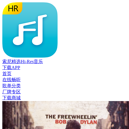
索尼精选Hi-Res音乐
下载APP
首页
在线畅听
歌单分类
厂牌专区
下载商城