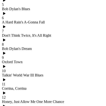
5
Bob Dylan's Blues
6
A Hard Rain's A-Gonna Fall
7
Don't Think Twice, It's All Right
8
Bob Dylan's Dream
9
Oxford Town
10
Talkin' World War III Blues
11
Corrina, Corrina
12
Honey, Just Allow Me One More Chance