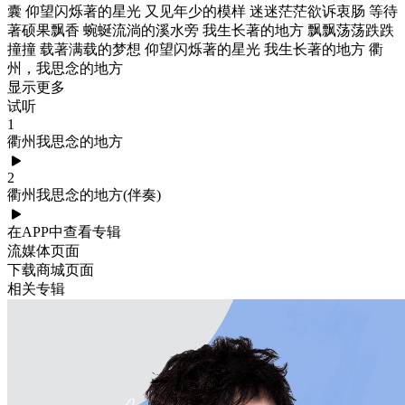
囊 仰望闪烁著的星光 又见年少的模样 迷迷茫茫欲诉衷肠 等待
著硕果飘香 蜿蜒流淌的溪水旁 我生长著的地方 飘飘荡荡跌跌
撞撞 载著满载的梦想 仰望闪烁著的星光 我生长著的地方 衢
州，我思念的地方
显示更多
试听
1
衢州我思念的地方
2
衢州我思念的地方(伴奏)
在APP中查看专辑
流媒体页面
下载商城页面
相关专辑