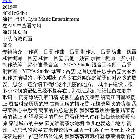
吕雯
2019年
48kHz/24bit
流行
| 华语,
Lyra Music Entertainment
在APP中查看专辑
流媒体页面
下载商城页面
简介
专辑简介： 作词：吕雯 作曲：吕雯 制作人：吕雯 编曲：姚雷
和音编写：吕雯 和音：吕雯 吉他：姚雷 录音工程师：罗小佳
制作统筹：罗小佳 录音室：YEYA Studio 混音工程师：吕雯
混音室：YEYA Studio 母带：吕雯 这首歌是由歌手吕雯为家乡
创作并演唱的，不仅唱出了离乡在外闯荡的游子们对家乡的热
爱、思念，还介绍了衢州这个美丽的地方。 城市在建设，很
多小时候的记忆已经不复存在，那就让我们把记忆留在歌中。
歌词： 雨雾缭绕孔府门墙 杨柳垂坠信安湖旁 沿著江回望城楼
上 斑驳时光历历的想 古街瓦房的桔花香 花枝晓风吹的荡漾 我
寻著香心中思惘 离家的路总是漫长 飘飘荡荡跌跌撞撞 踏著青
葱的路上 仰望漫天著的星光 是否还想念过往 短短长长暖暖凉
凉 穿过城市的中央 阳光洒满溪水池塘 鱼儿也爱这个地方 衢
州，我思念的家乡 古老传说荡气回肠 一棋终了一飞云上 花开
花落是何年 都已经历经沧桑 飘飘荡荡两两相望 载著满载的行