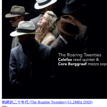
咆哮的二十年代 (The Roaring Twenties) (11.2MHz DSD)
title