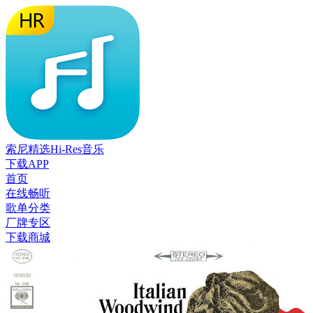
索尼精选Hi-Res音乐
下载APP
首页
在线畅听
歌单分类
厂牌专区
下载商城