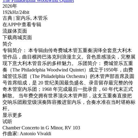
The Philadelphia Woodwind Quintet
2026年
192kHz/24bit
古典
| 室内乐,
木管乐
在APP中查看专辑
流媒体页面
下载商城页面
简介
专辑简介： 本专辑由传奇费城木管五重奏演绎全套意大利木
管作品，曲目横跨巴洛克到浪漫主义。音色质感顶尖，完整展
现下意大利木管音乐的多样魅力。 乐团简介： 费城管乐五重
奏（The Philadelphia Woodwind Quintet）成立于1950年，由费
城管弦乐团（The Philadelphia Orchestra）的木管声部首席及圆
号首席组成，是 20 世纪美国最负盛名、录音留存最完整的传
奇木管室内乐团；1968 年完成最后一批录音，60 年代末正式
解散。 当年费交拥有世界顶尖木管声部，这支五重奏直接把
交响乐团殿堂级演奏阵容搬进室内乐，合奏水准在当时堪称标
杆。
显示更多
试听
Chamber Concerto in G Minor, RV 103
作曲家: Antonio Vivaldi