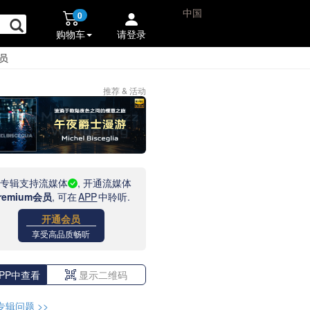
中国
0
购物车
请登录
员
推荐 & 活动
此专辑支持流媒体
, 开通流媒体
remium会员
, 可在
APP
中聆听.
开通会员
享受高品质畅听
PP中查看
显示二维码
专辑问题
>>