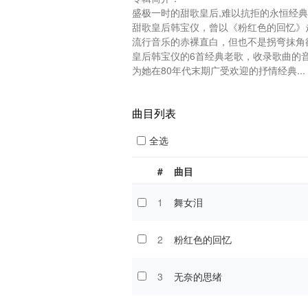
盛极一时的甜歌皇后,难以抗拒的永恒经典
甜歌皇后韩宝仪，曾以《粉红色的回忆》
流行音乐的赤裸直白，但也不是拐弯抹角
皇后韩宝仪的6首经典老歌，收录歌曲的
为她在80年代末期广受欢迎的抒情经典...
曲目列表
全选
#
曲目
1
舞女泪
2
粉红色的回忆
3
无奈的思绪