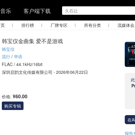
的音乐
客户端下载
|
|
|
|
首页
排行榜
厂牌专区
所有分类
流媒体会
韩宝仪金曲集 爱不是游戏
韩宝仪
流行
/
华语
FLAC /
44.1kHz/16bit
深圳启韵文化传媒有限公司
·
2026年06月22日
P
¥60.00
价格:
购买专辑
在A
报告