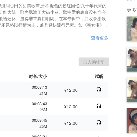
!滋润心田的甜美歌声,永不褪色的粉红回忆!八十年代末的
更多
走红大陆，歌声飘满了大街小巷。歌中爱的表白没有当今
欲语还休，显得非常真切明朗。在本专辑中，共收录甜歌
音乐风格以抒情为主，兼具轻快流行元素。如《舞女泪》，
查看更多
时长/大小
试听
00:03:13
¥12.00
21M
00:03:43
¥12.00
25M
00:03:45
¥12.00
25M
00:03:31