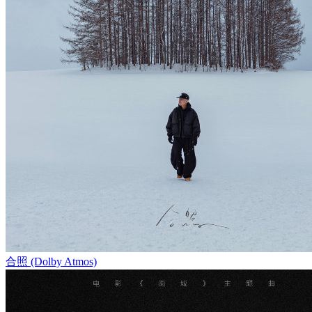
合照 (Dolby Atmos)