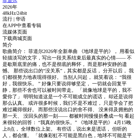
菲道尔
2026年
48kHz/24bit
流行
| 华语
在APP中查看专辑
流媒体页面
下载商城页面
简介
歌曲简介： 菲道尔2026年全新单曲 《地球是平的》， 用看似
轻描淡写的文字，写出一段关系结束后最真实的心情—— 不
是歇斯底里的痛，也不是彻底的释怀， 而是那种安静的遗
憾。 那些说出口的“没关系”，其实都是反话， 分开以后， 我
们都很努力地表现得很好。 当别人问起， 就笑着说： “我很
好，我很快乐。 ” 好像只要说得够坚定， 一切就会回复平
静，那些不舍也可以被时间带走。 「就像地球是平的，我不
愛你了」 明明知道这是一个不可能成立的谎话， 却还是说得
那么认真。 或许很多时候，我们不是不难过， 只是学会了把
难过藏得很好。 而那些没说出口的舍不得、 没来得及拥抱的
那一天、 没回头的那一刻—— 都被时间慢慢折叠成一句 看起
来很轻的回答： “我真的很快乐。” 《地球是平的》 4月15晚
上8点， 全球数位上架。 有些话，说出来是谎话， 但听的
人，都会懂。 「就像彩虹不可能是黑白色，地球不可能是平