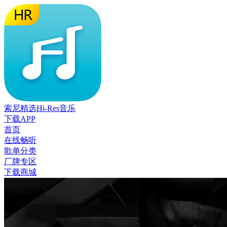
索尼精选Hi-Res音乐
下载APP
首页
在线畅听
歌单分类
厂牌专区
下载商城