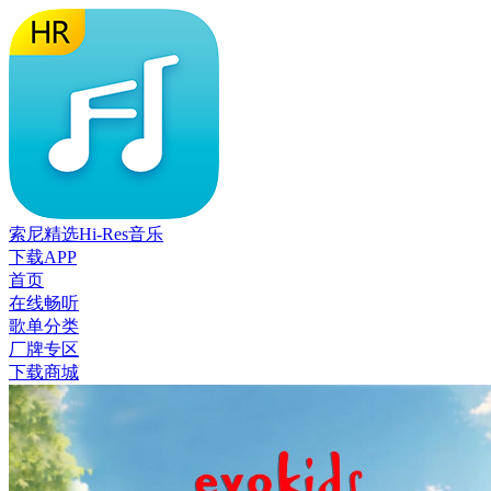
索尼精选Hi-Res音乐
下载APP
首页
在线畅听
歌单分类
厂牌专区
下载商城