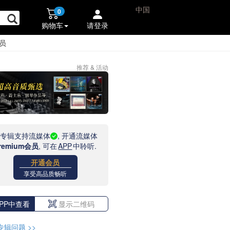
中国
0
购物车
请登录
员
推荐 & 活动
此专辑支持流媒体
, 开通流媒体
remium会员
, 可在
APP
中聆听.
开通会员
享受高品质畅听
PP中查看
显示二维码
专辑问题
>>