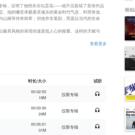
行的第二张专辑，证明了他绝非乐坛昙花——他不仅延续了首张作品
相似
定。他的嗓音承载着灵魂乐的黄金时代气息，时而奔放、
与山姆等传奇前辈；但他并非复刻，而是以当代的生命
以极具风格的表现传递直抵人心的能量。这样的天赋与
查看更多
时长/大小
试听
00:02:53
仅限专辑
19M
00:03:30
仅限专辑
24M
00:05:01
仅限专辑
31M