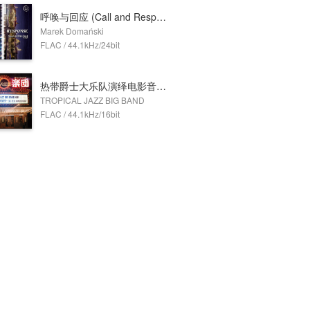
呼唤与回应 (Call and Response)
Marek Domański
FLAC / 44.1kHz/24bit
热带爵士大乐队演绎电影音乐 (TROPICAL JAZZ BIG BAND XVII -The Best from Movies-)
TROPICAL JAZZ BIG BAND
FLAC / 44.1kHz/16bit