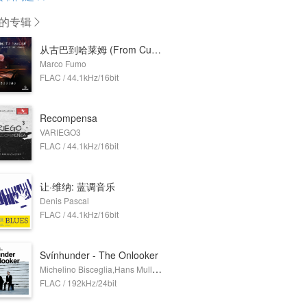
的专辑
从古巴到哈莱姆 (From Cuba to Harlem)
Marco Fumo
FLAC / 44.1kHz/16bit
Recompensa
VARIEGO3
FLAC / 44.1kHz/16bit
让·维纳: 蓝调音乐
Denis Pascal
FLAC / 44.1kHz/16bit
Svínhunder - The Onlooker
Michelino Bisceglia,Hans Mullens
FLAC / 192kHz/24bit