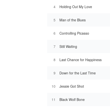
4
Holding Out My Love
5
Man of the Blues
6
Controlling Picasso
7
Still Waiting
8
Last Chance for Happiness
9
Down for the Last Time
10
Jessie Got Shot
11
Black Wolf Bone