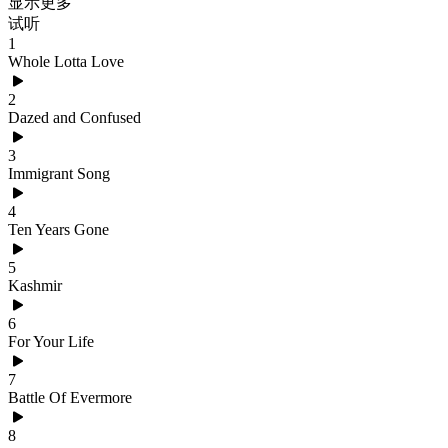
显示更多
试听
1
Whole Lotta Love
2
Dazed and Confused
3
Immigrant Song
4
Ten Years Gone
5
Kashmir
6
For Your Life
7
Battle Of Evermore
8