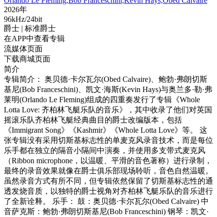
Orlando Le Fleming,Bob Franceschini,Kevin Hays,Obed Calvaire
2026年
96kHz/24bit
爵士
| 标准爵士
在APP中查看专辑
流媒体页面
下载商城页面
简介
专辑简介： 奥贝德·卡尔瓦尔(Obed Calvaire)、鲍勃·弗朗切斯
基尼(Bob Franceschini)、凯文·海斯(Kevin Hays)与奥兰多·勒·弗
莱明(Orlando Le Fleming)组成的四重奏发行了专辑《Whole
Lotta Love: 齐柏林飞艇乐队的音乐》，其中收录了他们对英国
摇滚乐队齐柏林飞艇经典曲目的爵士改编版本，包括
《Immigrant Song》《Kashmir》《Whole Lotta Love》等。 这
张专辑没有采用切斯基标志性的单麦克风录音技术，而是每位
乐手都在独立的隔音小隔间中演奏，并使用多支带式麦克风
（Ribbon microphone，以温暖、平滑的音色著称）进行录制，
最终的录音效果就像在爵士俱乐部现场聆听，音色自然温暖。
虽然录音方式有所不同，但专辑依然保留了切斯基标志性的通
透发烧音质，以独特的爵士视角对齐柏林飞艇乐队的音乐进行
了全新诠释。 乐手： 鼓：奥贝德·卡尔瓦尔(Obed Calvaire) 中
音萨克斯：鲍勃·弗朗切斯基尼(Bob Franceschini) 钢琴：凯文·