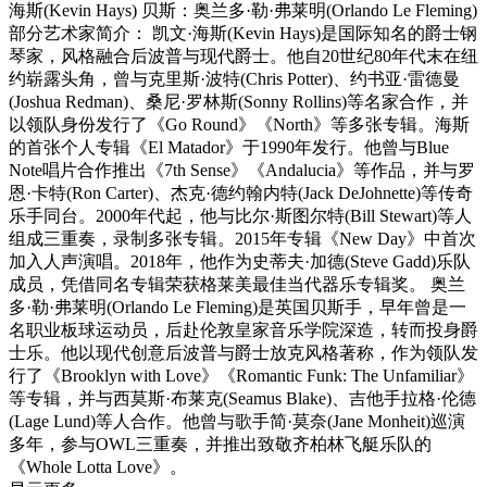
海斯(Kevin Hays) 贝斯：奥兰多·勒·弗莱明(Orlando Le Fleming)
部分艺术家简介： 凯文·海斯(Kevin Hays)是国际知名的爵士钢
琴家，风格融合后波普与现代爵士。他自20世纪80年代末在纽
约崭露头角，曾与克里斯·波特(Chris Potter)、约书亚·雷德曼
(Joshua Redman)、桑尼·罗林斯(Sonny Rollins)等名家合作，并
以领队身份发行了《Go Round》《North》等多张专辑。海斯
的首张个人专辑《El Matador》于1990年发行。他曾与Blue
Note唱片合作推出《7th Sense》《Andalucia》等作品，并与罗
恩·卡特(Ron Carter)、杰克·德约翰内特(Jack DeJohnette)等传奇
乐手同台。2000年代起，他与比尔·斯图尔特(Bill Stewart)等人
组成三重奏，录制多张专辑。2015年专辑《New Day》中首次
加入人声演唱。2018年，他作为史蒂夫·加德(Steve Gadd)乐队
成员，凭借同名专辑荣获格莱美最佳当代器乐专辑奖。 奥兰
多·勒·弗莱明(Orlando Le Fleming)是英国贝斯手，早年曾是一
名职业板球运动员，后赴伦敦皇家音乐学院深造，转而投身爵
士乐。他以现代创意后波普与爵士放克风格著称，作为领队发
行了《Brooklyn with Love》《Romantic Funk: The Unfamiliar》
等专辑，并与西莫斯·布莱克(Seamus Blake)、吉他手拉格·伦德
(Lage Lund)等人合作。他曾与歌手简·莫奈(Jane Monheit)巡演
多年，参与OWL三重奏，并推出致敬齐柏林飞艇乐队的
《Whole Lotta Love》。