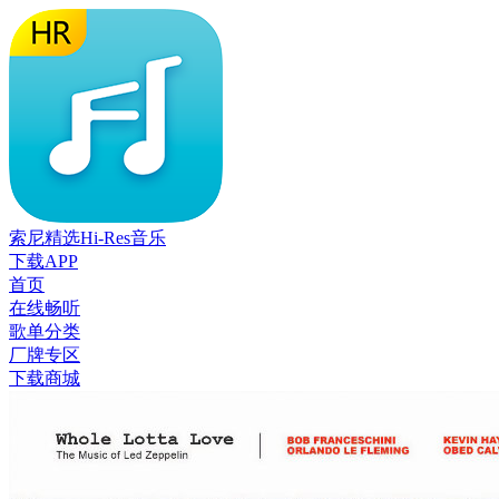
索尼精选Hi-Res音乐
下载APP
首页
在线畅听
歌单分类
厂牌专区
下载商城