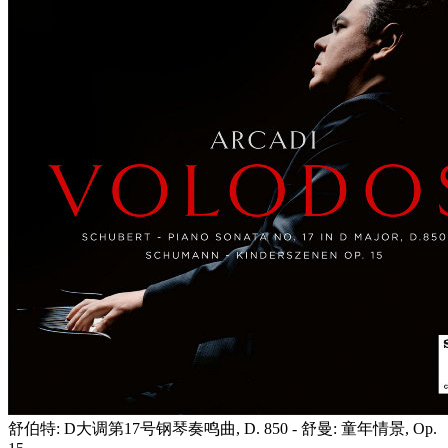
舒伯特: D大调第17号钢琴奏鸣曲, D. 850 - 舒曼: 童年情景, Op.