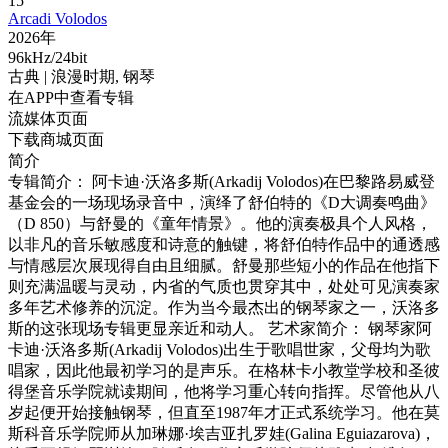
15
Arcadi Volodos
2026年
96kHz/24bit
古典
| 浪漫时期,
钢琴
在APP中查看专辑
流媒体页面
下载商城页面
简介
专辑简介： 阿卡迪·沃洛多斯(Arkadij Volodos)在巴黎路易威登
基金会的一场现场录音中，演绎了舒伯特的《D大调奏鸣曲》
（D 850）与舒曼的《童年情景》。他的演奏极具个人风格，
以非凡的音乐敏感度和诗意的触键，将舒伯特作品中的通透感
与情感层次展现得自由且细腻。舒曼那些短小的作品在他指下
则充满温暖与灵动，内省的气质也贯穿其中，处处可见演奏家
多年艺术修养的沉淀。作为当今最杰出的钢琴家之一，沃洛多
斯的这张现场专辑更显亲近和动人。 艺术家简介： 钢琴家阿
卡迪·沃洛多斯(Arkadij Volodos)出生于歌唱世家，父母均为歌
唱家，因此他最初学习的是声乐。在格林卡小教堂学校和圣彼
得堡音乐学院就读期间，他将学习重心转向指挥。尽管他从八
岁起便开始接触钢琴，但直至1987年才正式系统学习。他在莫
斯科音乐学院师从加琳娜·埃吉亚扎罗娃(Galina Eguiazarova)，