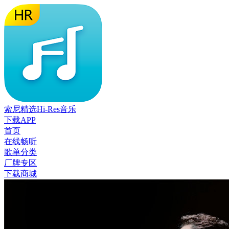
索尼精选Hi-Res音乐
下载APP
首页
在线畅听
歌单分类
厂牌专区
下载商城