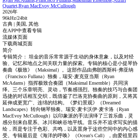
Ryan McAdams,Francisco Fullana,Maksimal Ensemble,Aizuri
Quartet,Ryan MacEvoy McCullough
2026年
96kHz/24bit
古典
| 美国,
其他
在APP中查看专辑
流媒体页面
下载商城页面
简介
专辑简介： 坦金的音乐常常源于生动的身体意象，以及对经
验、记忆和地点之间关联力量的探索。专辑的核心是小提琴协
奏曲《极致》（Maksimal）。这部作品由弗朗西斯科·弗亚纳
（Francisco Fullana）独奏，瑞安·麦克亚当斯（Ryan
McAdams）指挥极致合奏团（Maksimal Ensemble）共同演
绎。三个乐章明亮、灵动，节奏感强烈。独奏的技巧与合奏团
迅捷的对话相互交织，既借鉴了巴洛克协奏曲的原则，又将其
延伸成更宽广、连绵的结构。《梦幻景观》（Dreamed
Landscapes）转向钢琴独奏。瑞安·麦卡沃伊·麦卡洛（Ryan
MacEvoy McCullough）以印象派的手法演绎了三首乐曲，灵
感分别来自星系、冰川和峡谷地平线。音乐并不追求写实的描
绘，而是专注于色彩、共鸣，以及置身于这些空间中的内心感
受。专辑最后是《海洋的呼唤》（Ocean's Call），由爱祖里四