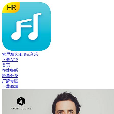
索尼精选Hi-Res音乐
下载APP
首页
在线畅听
歌单分类
厂牌专区
下载商城