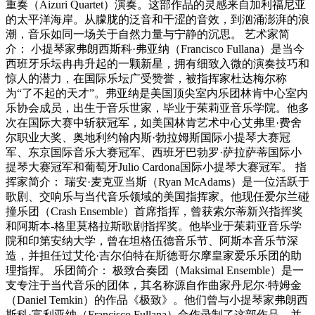
重奏（Aizuri Quartet）演奏。这部作品的灵感来自加利福尼亚
的太平洋海岸。从朦胧的泛音和干涩的音效，到汹涌澎湃的浪
潮，音乐如同一场关于自然力量与宁静的沉思。 艺术家简
介： 小提琴家弗朗西斯科·弗亚纳（Francisco Fullana）是当今
西班牙乐坛冉冉升起的一颗新星，拥有细致入微的演奏技巧和
惊人的潜力，在国际乐坛广受赞誉，被指挥家杜达梅尔称
为“了不起的天才”。弗亚纳是美国顶尖室内乐团林肯中心室内
乐协会成员，出生于音乐世家，毕业于茱莉亚音乐学院。他多
次在国际大赛中斩获冠军，如美国林肯艺术中心艾弗里·费舍
尔职业大奖、奥地利约翰内斯·勃拉姆斯国际小提琴大赛冠
军、东京国际音乐大赛冠军、西班牙巴勃罗·萨拉萨蒂国际小
提琴大赛冠军和葡萄牙Julio Cardona国际小提琴大赛冠军。 指
挥家简介： 瑞安·麦克亚当斯（Ryan McAdams）是一位活跃于
歌剧、交响乐与当代音乐领域的美国指挥家。他现任爱尔兰碰
撞乐团（Crash Ensemble）首席指挥，曾获索尔蒂新兴指挥奖
和阿斯本-格里莫格拉斯歌剧指挥奖。他毕业于茱莉亚音乐学
院和印第安纳大学，曾在坦格伍德音乐节、阿斯本音乐节深
造，并担任过艾伦·吉尔伯特在斯德哥尔摩皇家爱乐乐团的助
理指挥。 乐团简介： 极致合奏团（Maksimal Ensemble）是一
支专注于当代音乐的团体，其名称源自作曲家丹尼尔·特姆金
（Daniel Temkin）的作品《极致》。他们曾与小提琴家弗朗西
斯科·富利亚纳（Francisco Fullana）合作录制了这部作品，并