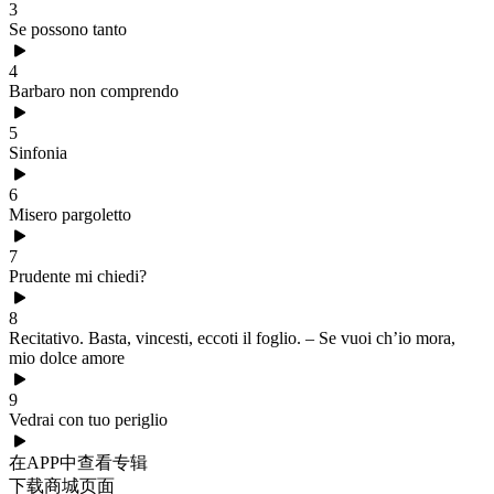
3
Se possono tanto
4
Barbaro non comprendo
5
Sinfonia
6
Misero pargoletto
7
Prudente mi chiedi?
8
Recitativo. Basta, vincesti, eccoti il foglio. – Se vuoi ch’io mora,
mio dolce amore
9
Vedrai con tuo periglio
在APP中查看专辑
下载商城页面