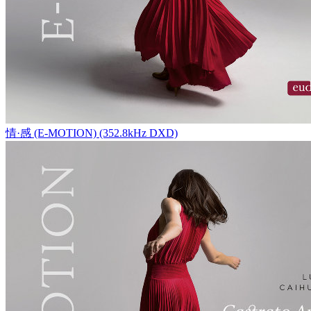
情·感 (E-MOTION) (352.8kHz DXD)