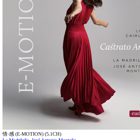
情·感 (E-MOTION) (5.1CH)