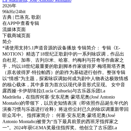
La Madrileña, José Antonio Montaño
2026年
96kHz/24bit
古典
| 巴洛克,
歌剧
在APP中查看专辑
流媒体页面
下载商城页面
简介
*请使用支持5.1声道音源的设备播放 专辑简介： 专辑《E-
MOTION》精选了18世纪正歌剧中的一系列咏叹调，作品出
自杜尼、加蒂、古列尔米、哈塞、约梅利与芬奇等作曲家之
手，均以18世纪最重要的歌剧脚本作家彼得罗·梅塔斯塔齐奥
（原名彼得罗·特拉帕西）的剧作为基础进行创作。整张专辑
以“情感”为主题，探索咏叹调如何成为剧中人物表达极致情感
的核心载体，其中多首为首次以现代录音形式呈现。 女中音
露西娅·卡伊胡埃拉(Lucía Caihuela)与古乐器乐团La
Madrileña，在指挥何塞·安东尼奥·蒙塔尼奥(José Antonio
Montaño)的带领下，以历史知情表演（即依照作品诞生年代的
演奏习惯与乐器进行诠释）将这些尘封已久的咏叹调重新带回
听众耳中。 指挥家简介： 何塞·安东尼奥·蒙塔尼奥(José
Antonio Montaño)被誉为“当下最具前景的西班牙指挥家之
一”。2024年获GEMA奖最佳指挥奖。他创立了古乐团La