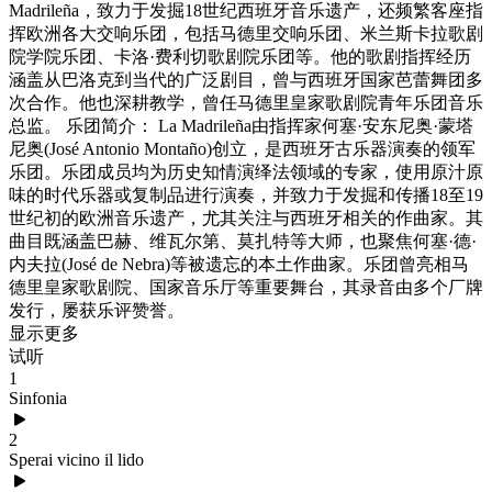
Madrileña，致力于发掘18世纪西班牙音乐遗产，还频繁客座指
挥欧洲各大交响乐团，包括马德里交响乐团、米兰斯卡拉歌剧
院学院乐团、卡洛·费利切歌剧院乐团等。他的歌剧指挥经历
涵盖从巴洛克到当代的广泛剧目，曾与西班牙国家芭蕾舞团多
次合作。他也深耕教学，曾任马德里皇家歌剧院青年乐团音乐
总监。 乐团简介： La Madrileña由指挥家何塞·安东尼奥·蒙塔
尼奥(José Antonio Montaño)创立，是西班牙古乐器演奏的领军
乐团。乐团成员均为历史知情演绎法领域的专家，使用原汁原
味的时代乐器或复制品进行演奏，并致力于发掘和传播18至19
世纪初的欧洲音乐遗产，尤其关注与西班牙相关的作曲家。其
曲目既涵盖巴赫、维瓦尔第、莫扎特等大师，也聚焦何塞·德·
内夫拉(José de Nebra)等被遗忘的本土作曲家。乐团曾亮相马
德里皇家歌剧院、国家音乐厅等重要舞台，其录音由多个厂牌
发行，屡获乐评赞誉。
显示更多
试听
1
Sinfonia
2
Sperai vicino il lido