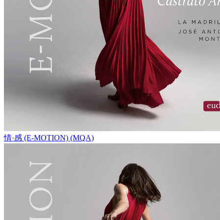
情·感 (E-MOTION) (MQA)