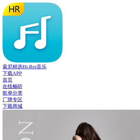
索尼精选Hi-Res音乐
下载APP
首页
在线畅听
歌单分类
厂牌专区
下载商城