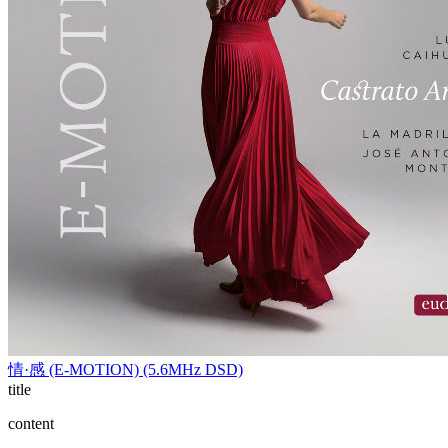
情·感 (E-MOTION) (5.6MHz DSD)
title
content