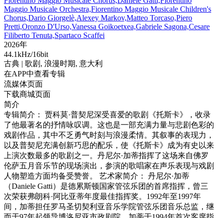
Fiorentino Maggio Musicale Chorus,Daniele Gatti,Fiorentino
Maggio Musicale Orchestra,Fiorentino Maggio Musicale Children's
Chorus,Dario Giorgelè,Alexey Markov,Matteo Torcaso,Piero
Pretti,Oronzo D'Urso,Vanessa Goikoetxea,Gabriele Sagona,Cesare
Filiberto Tenuta,Spartaco Scaffei
2026年
44.1kHz/16bit
古典
| 歌剧,
浪漫时期,
意大利
在APP中查看专辑
流媒体页面
下载商城页面
简介
专辑简介： 贾科莫·普契尼深受喜爱的歌剧《托斯卡》，收录
了他最著名的抒情咏叹调。这也是一部充满力量与悲剧色彩的
戏剧作品，其中不乏勇气时刻与浪漫柔情。其叙事的表现力，
以及普契尼充满创新巧思的配乐，使《托斯卡》成为有史以来
上演次数最多的歌剧之一。丹尼尔·加蒂指挥了这场来自佛罗
伦萨五月音乐节的现场演出，参演的歌唱家在声乐表现与戏剧
人物塑造方面均备受赞誉。 艺术家简介： 丹尼尔·加蒂
（Daniele Gatti）是德累斯顿国家管弦乐团的首席指挥，曾三
次荣获弗朗科·阿比亚蒂年度最佳指挥奖。1992年至1997年
间，加蒂担任罗马圣切契利亚音乐学院管弦乐团音乐总监，继
而于97年起领导博洛尼亚市政剧院。加蒂于1994年首次客席指