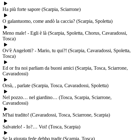
Ha più forte sapore (Scarpia, Sciarrone)
O galantuomo, come andò la caccia? (Scarpia, Spoletta)
Meno male! - Egli è là (Scarpia, Spoletta, Chorus, Cavaradossi,
Tosca)
Ov'è Angelotti? - Mario, tu qui?! (Scarpia, Cavaradossi, Spoletta,
Tosca)
Ed or fra noi parliam da buoni amici (Scarpia, Tosca, Sciarrone,
Cavaradossi)
Orsù, , parlate (Scarpia, Tosca, Cavaradossi, Spoletta)
Nel pozzo… nel giardino… (Tosca, Scarpia, Sciarrone,
Cavaradossi)
M'hai tradito! (Cavaradossi, Tosca, Sciarrone, Scarpia)
Salvatelo! - Io?… Voi! (Tosca, Scarpia)
Se la giurata fede debbo tradir (Scarpia, Tosca)