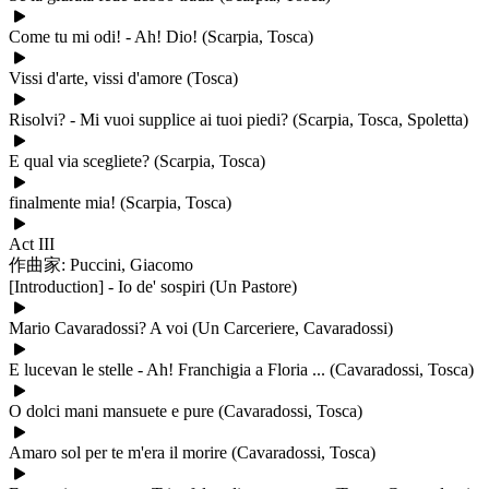
Come tu mi odi! - Ah! Dio! (Scarpia, Tosca)
Vissi d'arte, vissi d'amore (Tosca)
Risolvi? - Mi vuoi supplice ai tuoi piedi? (Scarpia, Tosca, Spoletta)
E qual via scegliete? (Scarpia, Tosca)
finalmente mia! (Scarpia, Tosca)
Act III
作曲家: Puccini, Giacomo
[Introduction] - Io de' sospiri (Un Pastore)
Mario Cavaradossi? A voi (Un Carceriere, Cavaradossi)
E lucevan le stelle - Ah! Franchigia a Floria ... (Cavaradossi, Tosca)
O dolci mani mansuete e pure (Cavaradossi, Tosca)
Amaro sol per te m'era il morire (Cavaradossi, Tosca)