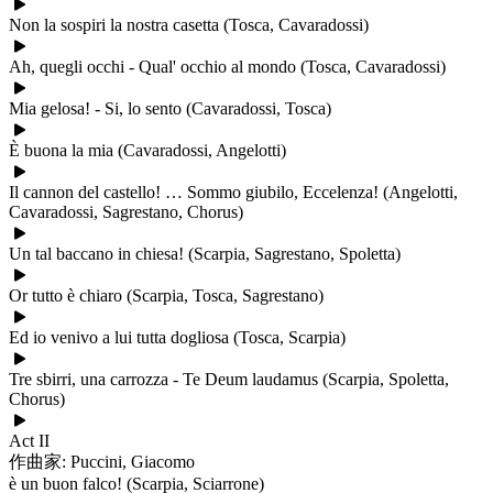
Non la sospiri la nostra casetta (Tosca, Cavaradossi)
Ah, quegli occhi - Qual' occhio al mondo (Tosca, Cavaradossi)
Mia gelosa! - Si, lo sento (Cavaradossi, Tosca)
È buona la mia (Cavaradossi, Angelotti)
Il cannon del castello! … Sommo giubilo, Eccelenza! (Angelotti,
Cavaradossi, Sagrestano, Chorus)
Un tal baccano in chiesa! (Scarpia, Sagrestano, Spoletta)
Or tutto è chiaro (Scarpia, Tosca, Sagrestano)
Ed io venivo a lui tutta dogliosa (Tosca, Scarpia)
Tre sbirri, una carrozza - Te Deum laudamus (Scarpia, Spoletta,
Chorus)
Act II
作曲家: Puccini, Giacomo
è un buon falco! (Scarpia, Sciarrone)