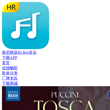
索尼精选Hi-Res音乐
下载APP
首页
在线畅听
歌单分类
厂牌专区
下载商城