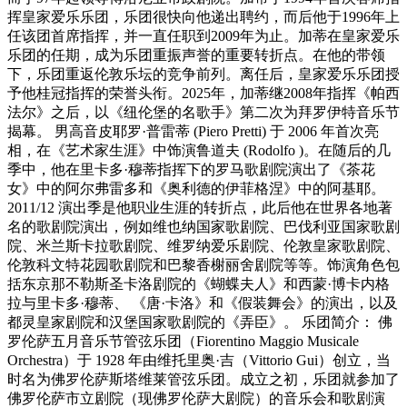
挥皇家爱乐乐团，乐团很快向他递出聘约，而后他于1996年上
任该团首席指挥，并一直任职到2009年为止。加蒂在皇家爱乐
乐团的任期，成为乐团重振声誉的重要转折点。在他的带领
下，乐团重返伦敦乐坛的竞争前列。离任后，皇家爱乐乐团授
予他桂冠指挥的荣誉头衔。2025年，加蒂继2008年指挥《帕西
法尔》之后，以《纽伦堡的名歌手》第二次为拜罗伊特音乐节
揭幕。 男高音皮耶罗·普雷蒂 (Piero Pretti) 于 2006 年首次亮
相，在《艺术家生涯》中饰演鲁道夫 (Rodolfo )。在随后的几
季中，他在里卡多·穆蒂指挥下的罗马歌剧院演出了《茶花
女》中的阿尔弗雷多和《奥利德的伊菲格涅》中的阿基耶。
2011/12 演出季是他职业生涯的转折点，此后他在世界各地著
名的歌剧院演出，例如维也纳国家歌剧院、巴伐利亚国家歌剧
院、米兰斯卡拉歌剧院、维罗纳爱乐剧院、伦敦皇家歌剧院、
伦敦科文特花园歌剧院和巴黎香榭丽舍剧院等等。饰演角色包
括东京那不勒斯圣卡洛剧院的《蝴蝶夫人》和西蒙·博卡内格
拉与里卡多·穆蒂、 《唐·卡洛》和《假装舞会》的演出，以及
都灵皇家剧院和汉堡国家歌剧院的《弄臣》。 乐团简介： 佛
罗伦萨五月音乐节管弦乐团（Fiorentino Maggio Musicale
Orchestra）于 1928 年由维托里奥·吉（Vittorio Gui）创立，当
时名为佛罗伦萨斯塔维莱管弦乐团。成立之初，乐团就参加了
佛罗伦萨市立剧院（现佛罗伦萨大剧院）的音乐会和歌剧演