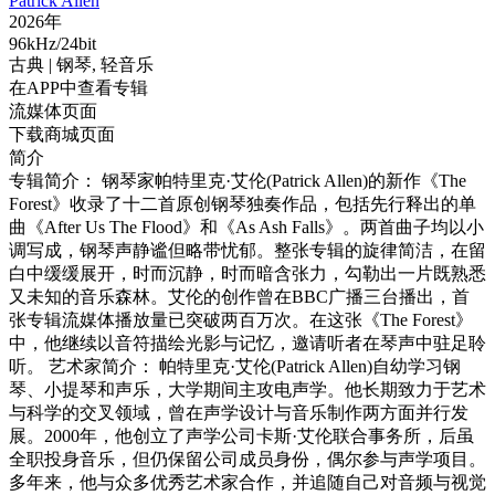
Patrick Allen
2026年
96kHz/24bit
古典
| 钢琴,
轻音乐
在APP中查看专辑
流媒体页面
下载商城页面
简介
专辑简介： 钢琴家帕特里克·艾伦(Patrick Allen)的新作《The
Forest》收录了十二首原创钢琴独奏作品，包括先行释出的单
曲《After Us The Flood》和《As Ash Falls》。两首曲子均以小
调写成，钢琴声静谧但略带忧郁。整张专辑的旋律简洁，在留
白中缓缓展开，时而沉静，时而暗含张力，勾勒出一片既熟悉
又未知的音乐森林。艾伦的创作曾在BBC广播三台播出，首
张专辑流媒体播放量已突破两百万次。在这张《The Forest》
中，他继续以音符描绘光影与记忆，邀请听者在琴声中驻足聆
听。 艺术家简介： 帕特里克·艾伦(Patrick Allen)自幼学习钢
琴、小提琴和声乐，大学期间主攻电声学。他长期致力于艺术
与科学的交叉领域，曾在声学设计与音乐制作两方面并行发
展。2000年，他创立了声学公司卡斯·艾伦联合事务所，后虽
全职投身音乐，但仍保留公司成员身份，偶尔参与声学项目。
多年来，他与众多优秀艺术家合作，并追随自己对音频与视觉