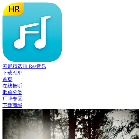
索尼精选Hi-Res音乐
下载APP
首页
在线畅听
歌单分类
厂牌专区
下载商城