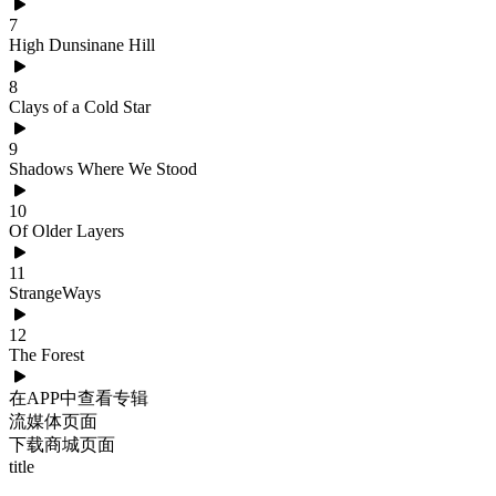
7
High Dunsinane Hill
8
Clays of a Cold Star
9
Shadows Where We Stood
10
Of Older Layers
11
StrangeWays
12
The Forest
在APP中查看专辑
流媒体页面
下载商城页面
title