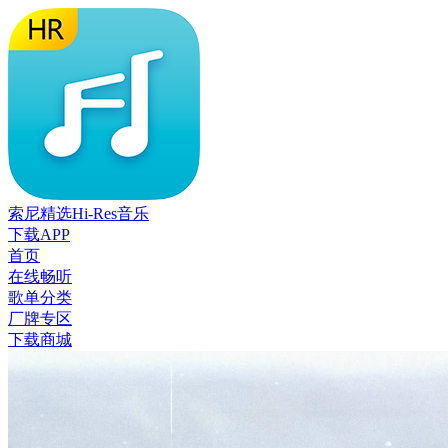
索尼精选Hi-Res音乐
下载APP
首页
在线畅听
歌单分类
厂牌专区
下载商城