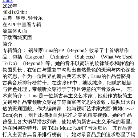
Luna
2026年
48kHz/24bit
古典
| 钢琴,
轻音乐
在APP中查看专辑
流媒体页面
下载商城页面
简介
专辑简介： 钢琴家Luna的EP《Beyond》收录了十首钢琴作
品，包括《Lagoon》《Admire》《Subjects》《What We Used
To Do》《Beyond》等。她的音乐以简洁的旋律线条和静谧的
氛围见长，在留白与重复中勾勒出自然景色的斑斓与内心深处
的沉思。作为一位跨界的新古典艺术家，Luna的作品曾跻身
古典音乐排行榜前十。在这张EP中，她以纯净、细腻的触键
与音色处理，带领听众穿行于宁静且诗意的声音景象中。 艺
术家简介： Luna是一位新古典主义艺术家，她创作的极简主
义钢琴作品带领听众穿越宁静而富有沉思的景致，映照出大自
然的斑斓面貌。作为编舞家，她与视听艺术家杰西·博姆(Jesse
Bom)合作，制作出捕捉自然纯净之美的精美视频。她的作品
曾登上各大钢琴播放列表，使她成为新古典主义乐坛的新星。
她在阿姆斯特丹厂牌 Télès Music 找到了音乐归宿，其作品曾
打入主要古典音乐排行榜前十。她对录音品质的追求彰显了钢