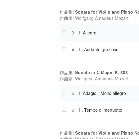
作品集:
Sonata for Violin and Piano No
作曲家: Wolfgang Amadeus Mozart
3
I. Allegro
4
II. Andante grazioso
作品集:
Sonata in C Major, K. 303
作曲家: Wolfgang Amadeus Mozart
5
I. Adagio - Molto allegro
6
II. Tempo di menuetto
作品集:
Sonata for Violin and Piano No