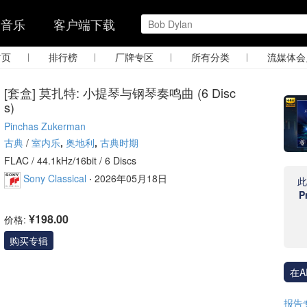
的音乐
客户端下载
|
|
|
|
首页
排行榜
厂牌专区
所有分类
流媒体会
[套盒] 莫扎特: 小提琴与钢琴奏鸣曲 (6 Disc
s)
Pinchas Zukerman
古典
/
室内乐
,
奥地利
,
古典时期
FLAC /
44.1kHz/16bit
/ 6 Discs
Sony Classical
·
2026年05月18日
P
¥198.00
价格:
购买专辑
在A
报告