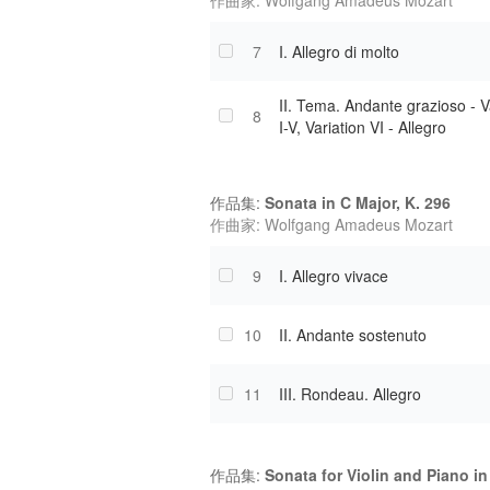
作曲家: Wolfgang Amadeus Mozart
7
I. Allegro di molto
II. Tema. Andante grazioso - V
8
I-V, Variation VI - Allegro
作品集:
Sonata in C Major, K. 296
作曲家: Wolfgang Amadeus Mozart
9
I. Allegro vivace
10
II. Andante sostenuto
11
III. Rondeau. Allegro
作品集:
Sonata for Violin and Piano in