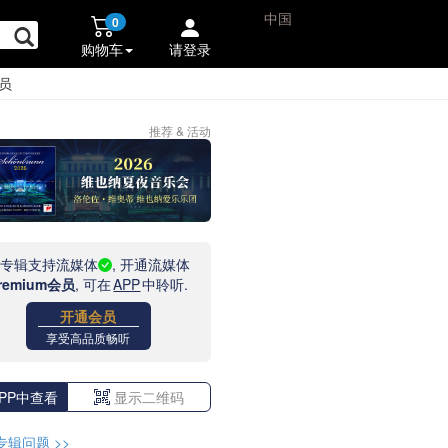
中国
0
购物车
请登录
员
推荐 & 活动
此专辑支持流媒体
, 开通流媒体
remium会员
, 可在
APP
中聆听.
开通会员
享受高品质畅听
PP中查看
显示二维码
专辑问题
>>