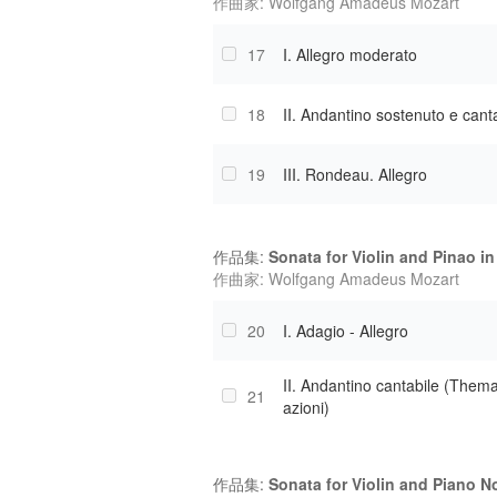
作曲家: Wolfgang Amadeus Mozart
17
I. Allegro moderato
18
II. Andantino sostenuto e cant
19
III. Rondeau. Allegro
作品集:
Sonata for Violin and Pinao in
作曲家: Wolfgang Amadeus Mozart
20
I. Adagio - Allegro
II. Andantino cantabile (Thema
21
azioni)
作品集:
Sonata for Violin and Piano No