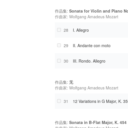
作品集:
Sonata for Violin and Piano No
作曲家: Wolfgang Amadeus Mozart
28
I. Allegro
29
II. Andante con moto
30
III. Rondo. Allegro
作品集:
无
作曲家: Wolfgang Amadeus Mozart
31
12 Variations in G Major, K. 3
作品集:
Sonata in B-Flat Major, K. 454