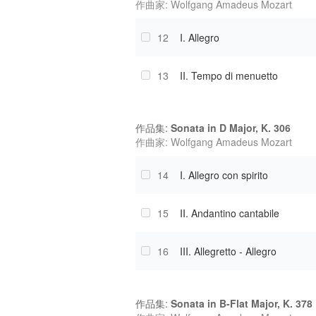
作曲家: Wolfgang Amadeus Mozart
12
I. Allegro
13
II. Tempo di menuetto
作品集:
Sonata in D Major, K. 306
作曲家: Wolfgang Amadeus Mozart
14
I. Allegro con spirito
15
II. Andantino cantabile
16
III. Allegretto - Allegro
作品集:
Sonata in B-Flat Major, K. 378