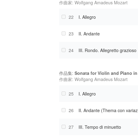
作曲家: Wolfgang Amadeus Mozart
22
I. Allegro
23
II. Andante
24
III. Rondo. Allegretto grazioso
作品集:
Sonata for Violin and Piano in
作曲家: Wolfgang Amadeus Mozart
25
I. Allegro
26
II. Andante (Thema con variaz
27
III. Tempo di minuetto