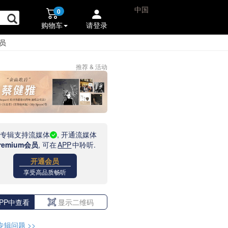
中国
0
购物车
请登录
员
推荐 & 活动
此专辑支持流媒体
, 开通流媒体
remium会员
, 可在
APP
中聆听.
开通会员
享受高品质畅听
PP中查看
显示二维码
专辑问题
>>