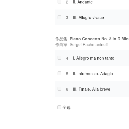
2
II. Andante
3
III. Allegro vivace
作品集:
Piano Concerto No. 3 in D Min
作曲家: Sergei Rachmaninoff
4
I. Allegro ma non tanto
5
II. Intermezzo. Adagio
6
III. Finale. Alla breve
全选