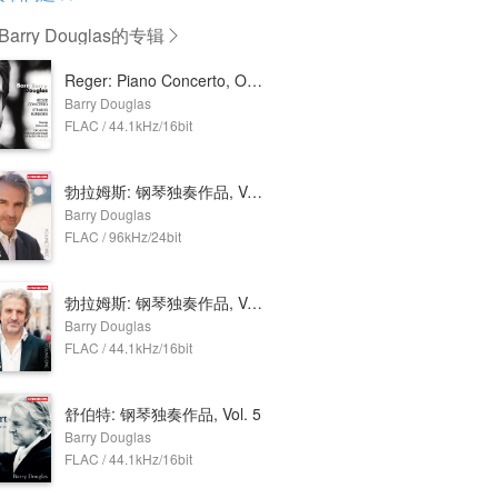
arry Douglas
的专辑
Reger: Piano Concerto, Op. 114 - Strauss: Burleske
Barry Douglas
FLAC / 44.1kHz/16bit
勃拉姆斯: 钢琴独奏作品, Vol. 3
Barry Douglas
FLAC / 96kHz/24bit
勃拉姆斯: 钢琴独奏作品, Vol. 1
Barry Douglas
FLAC / 44.1kHz/16bit
舒伯特: 钢琴独奏作品, Vol. 5
Barry Douglas
FLAC / 44.1kHz/16bit