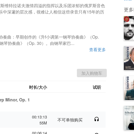
与斯维特拉诺夫激情四溢的指挥以及乐团浓郁的俄罗斯音色
更多B
乐中深邃的层次感，很难让人相信这些录音只有15年的历
奏曲：早期创作的《升f小调第一钢琴协奏曲》（Op. 
协奏曲》（Op. 30）。由钢琴家巴...
查看更多
时长/大小
试听
rp Minor, Op. 1
00:13:13
不可单独购买
55M
00:06:14