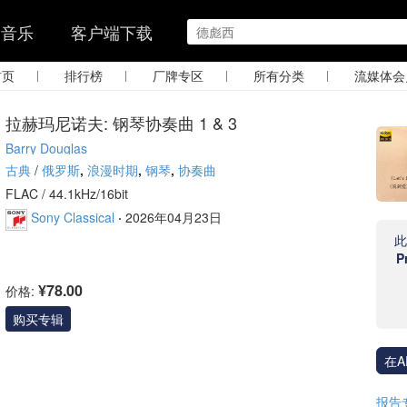
的音乐
客户端下载
|
|
|
|
首页
排行榜
厂牌专区
所有分类
流媒体会
拉赫玛尼诺夫: 钢琴协奏曲 1 & 3
Barry Douglas
古典
/
俄罗斯
,
浪漫时期
,
钢琴
,
协奏曲
FLAC /
44.1kHz/16bit
Sony Classical
·
2026年04月23日
P
¥78.00
价格:
购买专辑
在A
报告