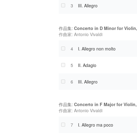
3
III. Allegro
作品集:
Concerto in D Minor for Violin
作曲家: Antonio Vivaldi
4
I. Allegro non molto
5
II. Adagio
6
III. Allegro
作品集:
Concerto in F Major for Violin
作曲家: Antonio Vivaldi
7
I. Allegro ma poco