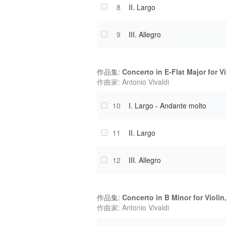
8
II. Largo
9
III. Allegro
作品集:
Concerto in E-Flat Major for V
作曲家: Antonio Vivaldi
10
I. Largo - Andante molto
11
II. Largo
12
III. Allegro
作品集:
Concerto in B Minor for Violin
作曲家: Antonio Vivaldi