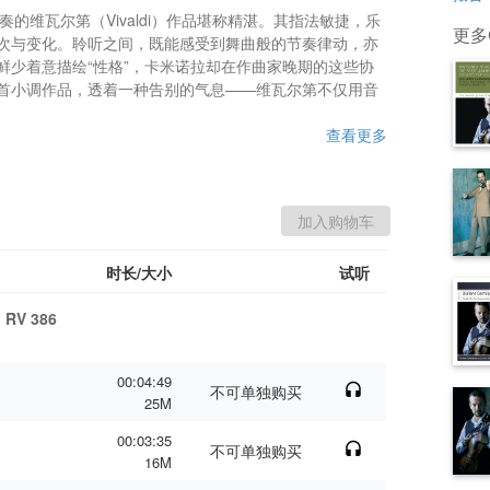
演奏的维瓦尔第（Vivaldi）作品堪称精湛。其指法敏捷，乐
更多G
次与变化。聆听之间，既能感受到舞曲般的节奏律动，亦
鲜少着意描绘“性格”，卡米诺拉却在作曲家晚期的这些协
首小调作品，透着一种告别的气息——维瓦尔第不仅用音
查看更多
时长/大小
试听
, RV 386
00:04:49
不可单独购买
25M
00:03:35
不可单独购买
16M