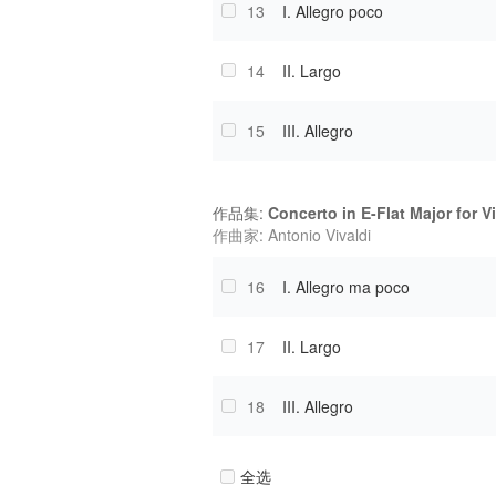
13
I. Allegro poco
14
II. Largo
15
III. Allegro
作品集:
Concerto in E-Flat Major for V
作曲家: Antonio Vivaldi
16
I. Allegro ma poco
17
II. Largo
18
III. Allegro
全选