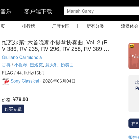
的音乐
客户端下载
|
|
|
|
首页
排行榜
厂牌专区
所有分类
流媒体会
维瓦尔第: 六首晚期小提琴协奏曲, Vol. 2 (R
V 386, RV 235, RV 296, RV 258, RV 389 an
d RV 251)
Giuliano Carmignola
古典
/
小提琴
,
巴洛克
,
意大利
,
协奏曲
FLAC /
44.1kHz/16bit
Sony Classical
·
2026年06月04日
P
¥78.00
价格:
购买专辑
在A
报告