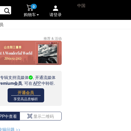
中国
0
购物车
请登录
员
推荐 & 活动
此专辑支持流媒体
, 开通流媒体
remium会员
, 可在
APP
中聆听.
开通会员
享受高品质畅听
PP中查看
显示二维码
专辑问题
>>