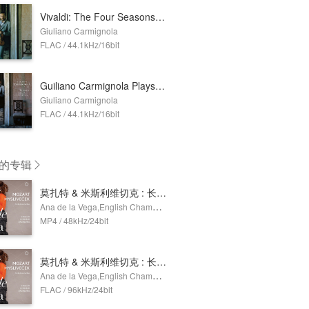
Vivaldi: The Four Seasons and Three Concertos for Violin and Orchestra
Giuliano Carmignola
FLAC / 44.1kHz/16bit
Guiliano Carmignola Plays Vivaldi
Giuliano Carmignola
FLAC / 44.1kHz/16bit
的专辑
莫扎特 & 米斯利维切克 : 长笛协奏曲 (Dolby Atmos)
Ana de la Vega,English Chamber Orchestra
MP4 / 48kHz/24bit
莫扎特 & 米斯利维切克 : 长笛协奏曲
Ana de la Vega,English Chamber Orchestra
FLAC / 96kHz/24bit