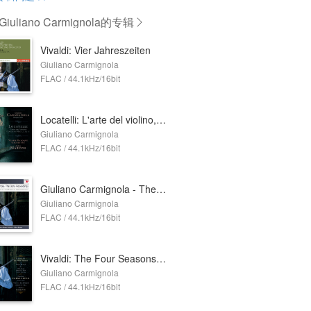
iuliano Carmignola
的专辑
Vivaldi: Vier Jahreszeiten
Giuliano Carmignola
FLAC / 44.1kHz/16bit
Locatelli: L'arte del violino, Op. 3
Giuliano Carmignola
FLAC / 44.1kHz/16bit
Giuliano Carmignola - The Complete Sony Recordings
Giuliano Carmignola
FLAC / 44.1kHz/16bit
Vivaldi: The Four Seasons and Three Concertos for Violin and Orchestra
Giuliano Carmignola
FLAC / 44.1kHz/16bit