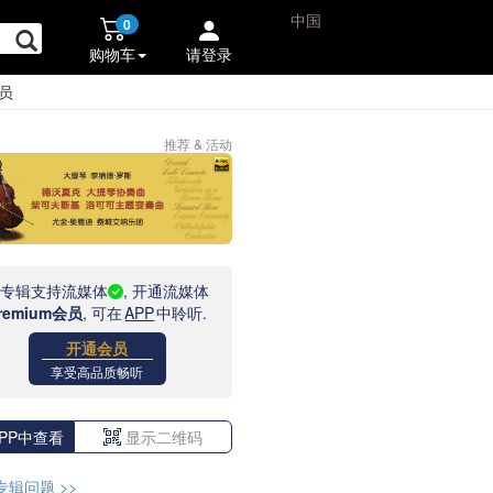
中国
0
购物车
请登录
员
推荐 & 活动
此专辑支持流媒体
, 开通流媒体
remium会员
, 可在
APP
中聆听.
开通会员
享受高品质畅听
PP中查看
显示二维码
专辑问题
>>