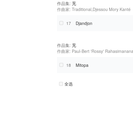
作品集:
无
作曲家: Traditional,Djessou Mory Kanté
17
Djandjon
作品集:
无
作曲家: Paul-Bert 'Rossy' Rahasimanan
18
Mitopa
全选