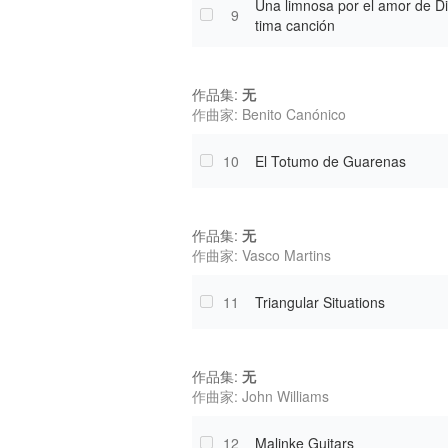
Una limnosa por el amor de Di
9
tima canción
作品集:
无
作曲家: Benito Canónico
10
El Totumo de Guarenas
作品集:
无
作曲家: Vasco Martins
11
Triangular Situations
作品集:
无
作曲家: John Williams
12
Malinke Guitars