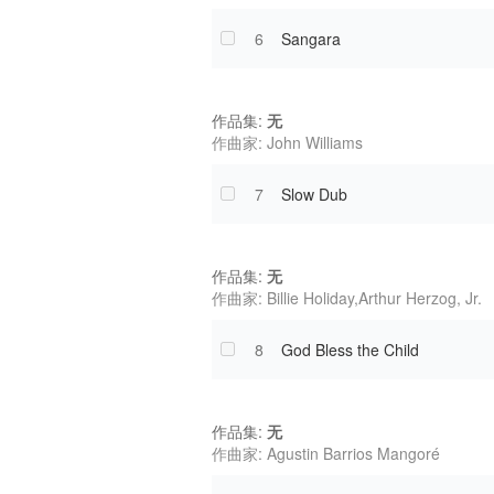
6
Sangara
作品集:
无
作曲家: John Williams
7
Slow Dub
作品集:
无
作曲家: Billie Holiday,Arthur Herzog, Jr.
8
God Bless the Child
作品集:
无
作曲家: Agustin Barrios Mangoré