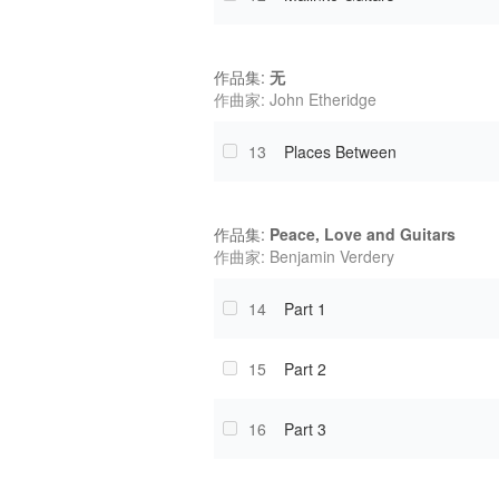
作品集:
无
作曲家: John Etheridge
13
Places Between
作品集:
Peace, Love and Guitars
作曲家: Benjamin Verdery
14
Part 1
15
Part 2
16
Part 3