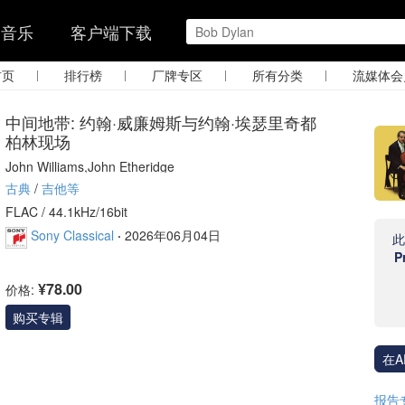
的音乐
客户端下载
|
|
|
|
首页
排行榜
厂牌专区
所有分类
流媒体会
中间地带: 约翰·威廉姆斯与约翰·埃瑟里奇都
柏林现场
John Williams,John Etheridge
古典
/
吉他等
FLAC /
44.1kHz/16bit
Sony Classical
·
2026年06月04日
P
¥78.00
价格:
购买专辑
在A
报告