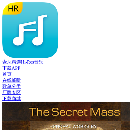
索尼精选Hi-Res音乐
下载APP
首页
在线畅听
歌单分类
厂牌专区
下载商城