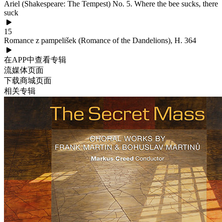
Ariel (Shakespeare: The Tempest) No. 5. Where the bee sucks, there
suck
15
Romance z pampelišek (Romance of the Dandelions), H. 364
在APP中查看专辑
流媒体页面
下载商城页面
相关专辑