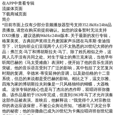
在APP中查看专辑
流媒体页面
下载商城页面
简介
*目前市面上仅有少部分音频播放器型号支持352.8kHz/24bit品
质播放, 请您在购买前提前确认。如您的设备暂时无法支持
DXD播放，建议选购96kHz/24bit版本. 关于最新的发行专辑，
格莱美奖、古典回声奖得主丹麦国家声乐团在马库斯·奎迪指
导下，计划向听众们呈现两个人们不太熟悉的20世纪大师的作
品：弗兰克·马丁和博胡斯拉夫·马丁。除了姓氏相似之外，这
两人几乎没有共同之处。对生于瑞士的弗兰克来说，当他早年
听闻巴赫的《马太受难曲》表演时，便开始了他的音乐生涯的
突破。他的音乐语言受到了广泛的影响，其中包括了文艺复兴
时期的复调、辛德米·蒂安延伸的音调，以及勋伯格的十二音
系统，但总的来说都是受巴赫的影响。相比之下，温文尔雅、
四海为家的博胡斯拉夫则像是一只风格独特的蝴蝶，大器晚
成。 这张专辑的核心也是马丁杰出的杰作即，双唱诗班弥撒
曲。该作品最初于1926年完成，但直到1963年马丁才允许演奏
这部作品被表演。首映后，他解释说：“我觉得个人对宗教信
仰的表达应该保密，不被公众舆论所知。”感谢马丁决定分享
他的秘密；他的弥撒曲已成为20世纪为卡佩拉唱诗班创世纪最