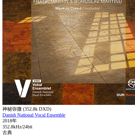
神秘弥撒 (352.8k DXD)
Danish National Vocal Ensemble
2018年
352.8kHz/24bit
古典