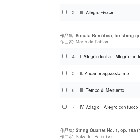
3
III. Allegro vivace
作品集:
Sonata Romática, for string qu
作曲家: María de Pablos
4
I. Allegro deciso - Allegro mod
5
II. Andante appassionato
6
III. Tempo di Menuetto
7
IV. Adagio - Allegro con fuoco
作品集:
String Quartet No. 1, op. 10a (
作曲家: Salvador Bacarisse