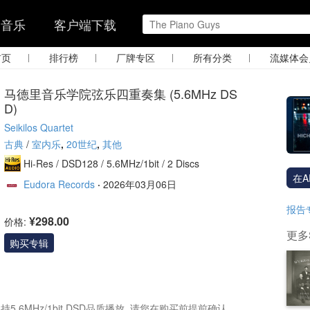
的音乐
客户端下载
|
|
|
|
首页
排行榜
厂牌专区
所有分类
流媒体会
马德里音乐学院弦乐四重奏集 (5.6MHz DS
D)
Seikilos Quartet
古典
/
室内乐
,
20世纪
,
其他
Hi-Res /
DSD128 /
5.6MHz/1bit
/ 2 Discs
在A
Eudora Records
·
2026年03月06日
报告
¥298.00
价格:
更多Se
购买专辑
6MHz/1bit DSD品质播放, 请您在购买前提前确认。