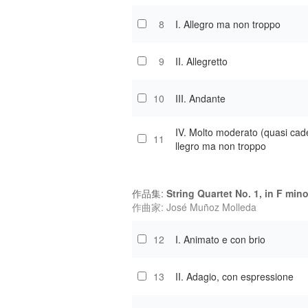
8
I. Allegro ma non troppo
9
II. Allegretto
10
III. Andante
IV. Molto moderato (quasi cad
11
llegro ma non troppo
作品集:
String Quartet No. 1, in F mino
作曲家: José Muñoz Molleda
12
I. Animato e con brio
13
II. Adagio, con espressione