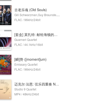
古老乐魂 (Old Souls)
Gili Schwarzman,Guy Braunstein,Susana Yoko Henkel,Amihai Grosz,Alisa Weilerstein
FLAC / 96kHz/24bit
[套盒] 莫扎特: 献给海顿的六首弦乐四重奏 (3 Discs)
Guarneri Quartet
FLAC / 44.1kHz/16bit
[瞬]势 ([moment]um)
Emissary Quartet
FLAC / 96kHz/24bit
迈克尔·法恩: 弦乐四重奏 No. 3 (Dolby Atmos)
Studio 9 Quartet
MP4 / 48kHz/24bit