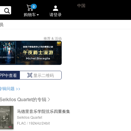
中国
0
购物车
请登录
员
推荐 & 活动
PP中查看
显示二维码
专辑问题
>>
ikilos Quartet
的专辑
马德里音乐学院弦乐四重奏集
Seikilos Quartet
FLAC / 192kHz/24bit