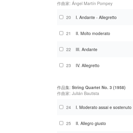
作曲家: Ángel Martín Pompey
20
I. Andante - Allegretto
21
II. Molto moderato
22
III. Andante
23
IV. Allegretto
作品集:
String Quartet No. 3 (1958)
作曲家: Julián Bautista
24
I. Moderato assai e sostenuto
25
II. Allegro giusto