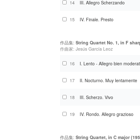
14
III. Allegro Scherzando
15
IV. Finale. Presto
作品集:
String Quartet No. 1, in F shar
作曲家: Jesús García Leoz
16
I. Lento - Allegro bien modera
17
II. Nocturno. Muy lentamente
18
III. Scherzo. Vivo
19
IV. Rondo. Allegro grazioso
作品集:
String Quartet, in C major (195