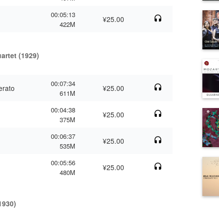
00:05:13
¥25.00
422M
artet (1929)
00:07:34
erato
¥25.00
611M
00:04:38
¥25.00
375M
00:06:37
¥25.00
535M
00:05:56
¥25.00
480M
1930)