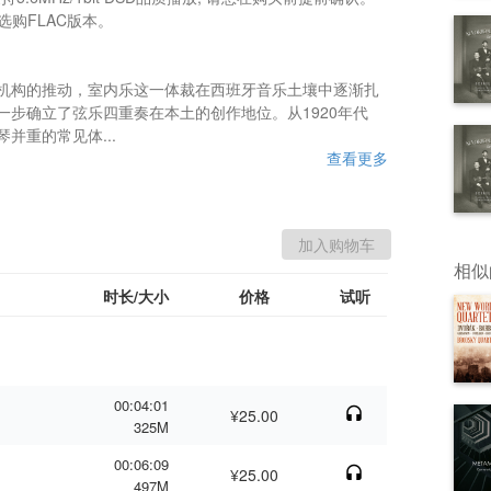
购FLAC版本。

机构的推动，室内乐这一体裁在西班牙音乐土壤中逐渐扎
步确立了弦乐四重奏在本土的创作地位。从1920年代
并重的常见体...
查看更多
相似
时长/大小
价格
试听
00:04:01
¥25.00
325M
00:06:09
¥25.00
497M