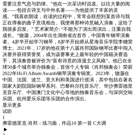
需要注意气息与韵律。”他在一次采访时说道。以往大量的阅
读——包括古诗文与中外名著——为他提供了丰富的灵
感。“我喜欢朗读，在读的过程中，常常会联想到某首诗与我
正在弹奏的曲子意境相合。我便将那种诗意融入演奏，这给了
我很多启发。” 艺术家简介: “不能为了演出而演出，注重自我
成长。”饶灏，2004年出生湖南省吉首市，中国青年钢琴演奏
者。4岁半开始学习钢琴，8岁半开始师从星海音乐学院李穗荣
博士。2021年，17岁的他在第十八届肖邦国际钢琴比赛中闯入
决赛并获得荣誉奖，成为该赛事史上最年轻的中国籍决赛选
手，其演奏曾被评价为“富有诗意的浪漫主义风格”。他已在全
球50多个城市举办独奏会，首张个人专辑《肖邦独奏会》荣获
2022年Hi-Fi Album Awards钢琴演奏专辑奖。2023年，饶灏在
中国、法国、波兰、意大利和美国进行巡演，其中包括在著名
国家大剧院国际钢琴系列、巴黎科尔托音乐厅、华沙弗雷德里
克音乐厅、中国澳门文化中心等地的独奏音乐会，与深圳交响
乐团、杭州爱乐乐团等乐团的合作演出。
显示更多
试听
1
弗雷德里克·肖邦：练习曲，作品10 第一首 C大调