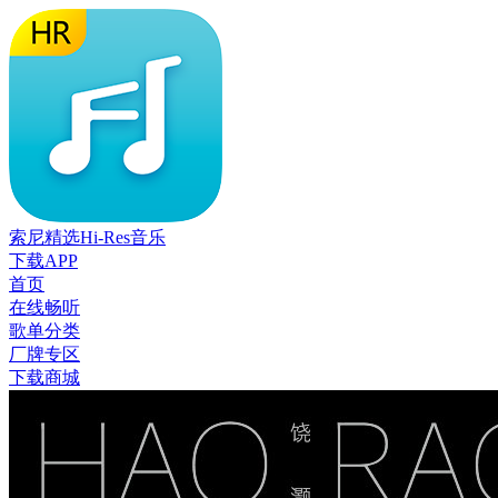
索尼精选Hi-Res音乐
下载APP
首页
在线畅听
歌单分类
厂牌专区
下载商城