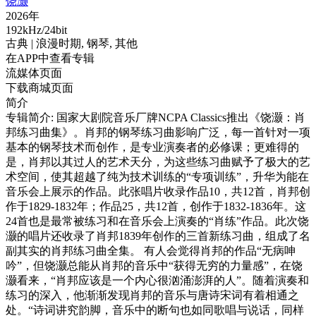
饶灏
2026年
192kHz/24bit
古典
| 浪漫时期,
钢琴,
其他
在APP中查看专辑
流媒体页面
下载商城页面
简介
专辑简介: 国家大剧院音乐厂牌NCPA Classics推出《饶灏：肖
邦练习曲集》。肖邦的钢琴练习曲影响广泛，每一首针对一项
基本的钢琴技术而创作，是专业演奏者的必修课；更难得的
是，肖邦以其过人的艺术天分，为这些练习曲赋予了极大的艺
术空间，使其超越了纯为技术训练的“专项训练”，升华为能在
音乐会上展示的作品。此张唱片收录作品10，共12首，肖邦创
作于1829-1832年；作品25，共12首，创作于1832-1836年。这
24首也是最常被练习和在音乐会上演奏的“肖练”作品。此次饶
灏的唱片还收录了肖邦1839年创作的三首新练习曲，组成了名
副其实的肖邦练习曲全集。 有人会觉得肖邦的作品“无病呻
吟”，但饶灏总能从肖邦的音乐中“获得无穷的力量感”，在饶
灏看来，“肖邦应该是一个内心很汹涌澎湃的人”。随着演奏和
练习的深入，他渐渐发现肖邦的音乐与唐诗宋词有着相通之
处。“诗词讲究韵脚，音乐中的断句也如同歌唱与说话，同样