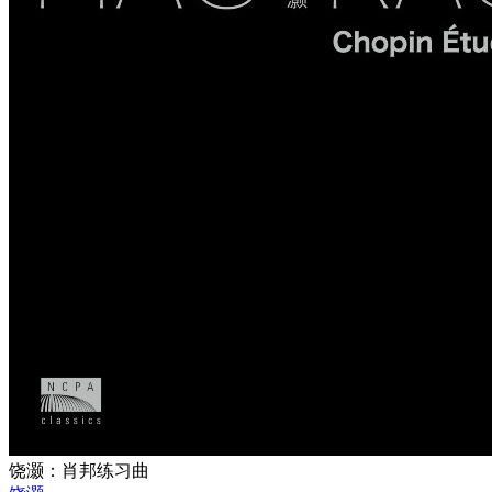
饶灏：肖邦练习曲