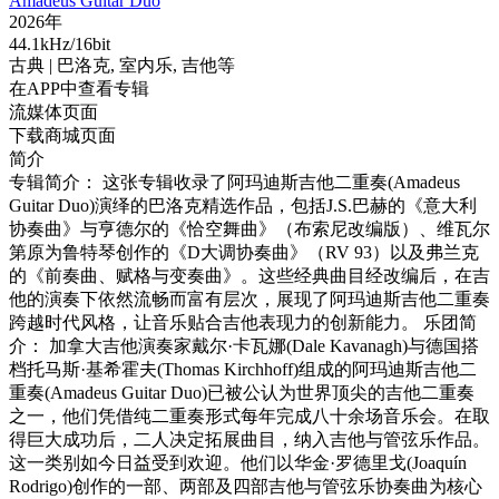
Amadeus Guitar Duo
2026年
44.1kHz/16bit
古典
| 巴洛克,
室内乐,
吉他等
在APP中查看专辑
流媒体页面
下载商城页面
简介
专辑简介： 这张专辑收录了阿玛迪斯吉他二重奏(Amadeus
Guitar Duo)演绎的巴洛克精选作品，包括J.S.巴赫的《意大利
协奏曲》与亨德尔的《恰空舞曲》（布索尼改编版）、维瓦尔
第原为鲁特琴创作的《D大调协奏曲》（RV 93）以及弗兰克
的《前奏曲、赋格与变奏曲》。这些经典曲目经改编后，在吉
他的演奏下依然流畅而富有层次，展现了阿玛迪斯吉他二重奏
跨越时代风格，让音乐贴合吉他表现力的创新能力。 乐团简
介： 加拿大吉他演奏家戴尔·卡瓦娜(Dale Kavanagh)与德国搭
档托马斯·基希霍夫(Thomas Kirchhoff)组成的阿玛迪斯吉他二
重奏(Amadeus Guitar Duo)已被公认为世界顶尖的吉他二重奏
之一，他们凭借纯二重奏形式每年完成八十余场音乐会。在取
得巨大成功后，二人决定拓展曲目，纳入吉他与管弦乐作品。
这一类别如今日益受到欢迎。他们以华金·罗德里戈(Joaquín
Rodrigo)创作的一部、两部及四部吉他与管弦乐协奏曲为核心