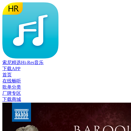
索尼精选Hi-Res音乐
下载APP
首页
在线畅听
歌单分类
厂牌专区
下载商城