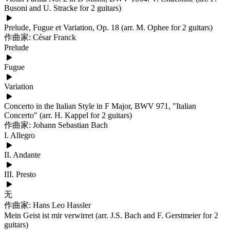
Busoni and U. Stracke for 2 guitars)
Prelude, Fugue et Variation, Op. 18 (arr. M. Ophee for 2 guitars)
作曲家: César Franck
Prelude
Fugue
Variation
Concerto in the Italian Style in F Major, BWV 971, "Italian
Concerto" (arr. H. Kappel for 2 guitars)
作曲家: Johann Sebastian Bach
I. Allegro
II. Andante
III. Presto
无
作曲家: Hans Leo Hassler
Mein Geist ist mir verwirret (arr. J.S. Bach and F. Gerstmeier for 2
guitars)