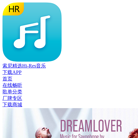
索尼精选Hi-Res音乐
下载APP
首页
在线畅听
歌单分类
厂牌专区
下载商城