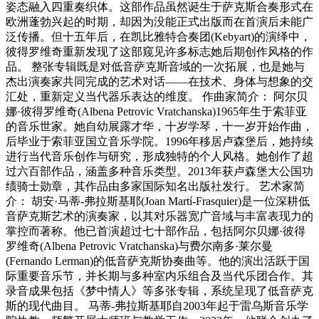
姿态融入四重奏织体。这部作品虽然诞生于萨克斯合奏形式在
欧洲蓬勃兴起的时期，却因为没能正式出版而在首演后未能广
泛传播。但十五年后，在凯比雅特合奏团(Kebyart)的演绎中，
彼得罗维奇重新发现了这部窥见许多标志她后期创作风格的作
品。 整张专辑既是对低音萨克斯音域的一次拓展，也是她与
杰出演奏家共同完成的艺术对话——在技术、身体与想象的交
汇处，重新定义当代器乐表达的维度。 作曲家简介： 阿尔贝
娜·彼得罗维奇(Albena Petrovic Vratchanska)1965年生于索菲亚
的音乐世家。她自幼展露才华，十岁学琴，十一岁开始作曲，
后毕业于索菲亚国立音乐学院。1996年移居卢森堡后，她持续
进行当代音乐创作与研究，形成独特的个人风格。她创作了超
过六百部作品，涵盖多种音乐类型。2013年获卢森堡大公国功
绩骑士勋章，其作品由多家国际知名出版社发行。 艺术家简
介： 胡安·马蒂-弗拉斯基耶(Joan Martí-Frasquier)是一位深耕低
音萨克斯艺术的演奏家，以其对乐器宽广音域与丰富表现力的
掌控而著称。他已首演超过七十部作品，包括阿尔贝娜·彼得
罗维奇(Albena Petrovic Vratchanska)与费尔南多·莱尔曼
(Fernando Lerman)的低音萨克斯协奏曲等。他的演出活跃于国
际重要音乐节，并长期与多种室内乐组合及当代乐团合作。其
录音成果包括《梦中情人》等多张专辑，系统呈现了低音萨克
斯的现代曲目。 马蒂-弗拉斯基耶自2003年起于雷乌斯音乐学