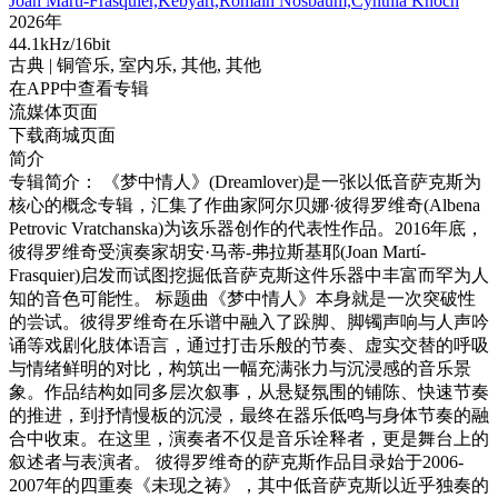
Joan Martí-Frasquier,Kebyart,Romain Nosbaum,Cynthia Knoch
2026年
44.1kHz/16bit
古典
| 铜管乐,
室内乐,
其他,
其他
在APP中查看专辑
流媒体页面
下载商城页面
简介
专辑简介： 《梦中情人》(Dreamlover)是一张以低音萨克斯为
核心的概念专辑，汇集了作曲家阿尔贝娜·彼得罗维奇(Albena
Petrovic Vratchanska)为该乐器创作的代表性作品。2016年底，
彼得罗维奇受演奏家胡安·马蒂-弗拉斯基耶(Joan Martí-
Frasquier)启发而试图挖掘低音萨克斯这件乐器中丰富而罕为人
知的音色可能性。 标题曲《梦中情人》本身就是一次突破性
的尝试。彼得罗维奇在乐谱中融入了跺脚、脚镯声响与人声吟
诵等戏剧化肢体语言，通过打击乐般的节奏、虚实交替的呼吸
与情绪鲜明的对比，构筑出一幅充满张力与沉浸感的音乐景
象。作品结构如同多层次叙事，从悬疑氛围的铺陈、快速节奏
的推进，到抒情慢板的沉浸，最终在器乐低鸣与身体节奏的融
合中收束。在这里，演奏者不仅是音乐诠释者，更是舞台上的
叙述者与表演者。 彼得罗维奇的萨克斯作品目录始于2006-
2007年的四重奏《未现之祷》，其中低音萨克斯以近乎独奏的