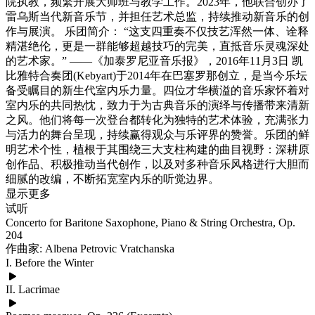
院执教，频繁开展大师班与教学工作。2023年，他联合创办了
雷乌斯当代新音乐节，并担任艺术总监，持续推动新音乐的创
作与展演。 乐团简介： “这支四重奏不仅技艺浑然一体、诠释
精湛绝伦，更是一群能够超越技巧的完美，直抵音乐灵魂深处
的艺术家。” ——《加泰罗尼亚音乐报》，2016年11月3日 凯
比雅特合奏团(Kebyart)于2014年在巴塞罗那创立，是当今乐坛
备受瞩目的新生代室内乐力量。四位才华横溢的音乐家怀着对
室内乐的共同热忱，致力于为古典音乐的演绎与传播带来清新
之风。他们将每一次登台都转化为独特的艺术体验，充满张力
与活力的舞台呈现，持续赢得观众与乐评界的赞誉。乐团的鲜
明艺术个性，植根于其围绕三大支柱构建的曲目视野：深耕原
创作品、积极推动当代创作，以及对多种音乐风格进行大胆而
细腻的改编，不断拓宽室内乐的听觉边界。
显示更多
试听
Concerto for Baritone Saxophone, Piano & String Orchestra, Op.
204
作曲家: Albena Petrovic Vratchanska
I. Before the Winter
II. Lacrimae