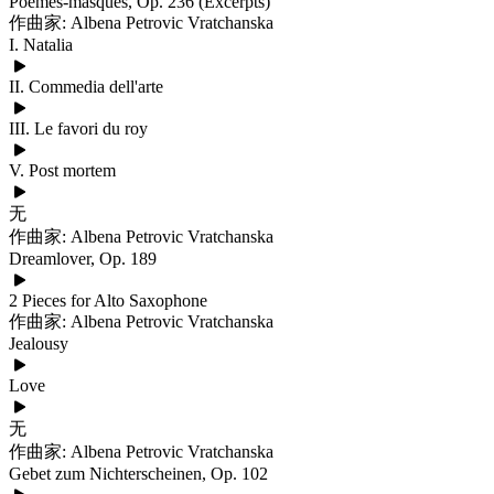
Poemes-masques, Op. 236 (Excerpts)
作曲家: Albena Petrovic Vratchanska
I. Natalia
II. Commedia dell'arte
III. Le favori du roy
V. Post mortem
无
作曲家: Albena Petrovic Vratchanska
Dreamlover, Op. 189
2 Pieces for Alto Saxophone
作曲家: Albena Petrovic Vratchanska
Jealousy
Love
无
作曲家: Albena Petrovic Vratchanska
Gebet zum Nichterscheinen, Op. 102