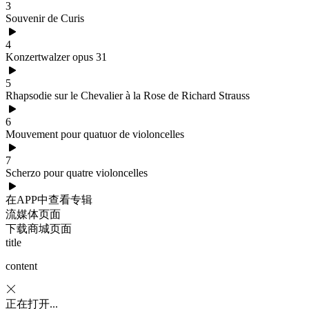
3
Souvenir de Curis
4
Konzertwalzer opus 31
5
Rhapsodie sur le Chevalier à la Rose de Richard Strauss
6
Mouvement pour quatuor de violoncelles
7
Scherzo pour quatre violoncelles
在APP中查看专辑
流媒体页面
下载商城页面
title
content
正在打开...