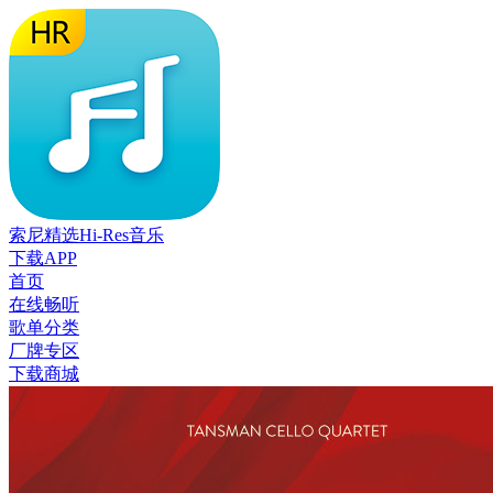
索尼精选Hi-Res音乐
下载APP
首页
在线畅听
歌单分类
厂牌专区
下载商城