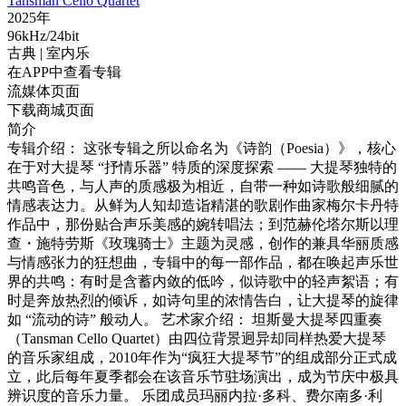
Tansman Cello Quartet
2025年
96kHz/24bit
古典
| 室内乐
在APP中查看专辑
流媒体页面
下载商城页面
简介
专辑介绍： 这张专辑之所以命名为《诗韵（Poesia）》，核心
在于对大提琴 “抒情乐器” 特质的深度探索 —— 大提琴独特的
共鸣音色，与人声的质感极为相近，自带一种如诗歌般细腻的
情感表达力。从鲜为人知却造诣精湛的歌剧作曲家梅尔卡丹特
作品中，那份贴合声乐美感的婉转唱法；到范赫伦塔尔斯以理
查・施特劳斯《玫瑰骑士》主题为灵感，创作的兼具华丽质感
与情感张力的狂想曲，专辑中的每一部作品，都在唤起声乐世
界的共鸣：有时是含蓄内敛的低吟，似诗歌中的轻声絮语；有
时是奔放热烈的倾诉，如诗句里的浓情告白，让大提琴的旋律
如 “流动的诗” 般动人。 艺术家介绍： 坦斯曼大提琴四重奏
（Tansman Cello Quartet）由四位背景迥异却同样热爱大提琴
的音乐家组成，2010年作为“疯狂大提琴节”的组成部分正式成
立，此后每年夏季都会在该音乐节驻场演出，成为节庆中极具
辨识度的音乐力量。 乐团成员玛丽内拉·多科、费尔南多·利