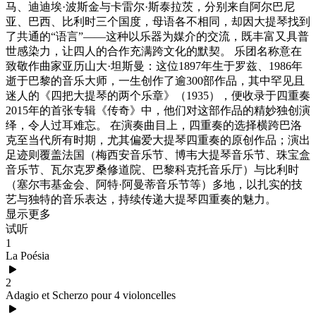
马、迪迪埃·波斯金与卡雷尔·斯泰拉茨，分别来自阿尔巴尼
亚、巴西、比利时三个国度，母语各不相同，却因大提琴找到
了共通的“语言”——这种以乐器为媒介的交流，既丰富又具普
世感染力，让四人的合作充满跨文化的默契。 乐团名称意在
致敬作曲家亚历山大·坦斯曼：这位1897年生于罗兹、1986年
逝于巴黎的音乐大师，一生创作了逾300部作品，其中罕见且
迷人的《四把大提琴的两个乐章》（1935），便收录于四重奏
2015年的首张专辑《传奇》中，他们对这部作品的精妙独创演
绎，令人过耳难忘。 在演奏曲目上，四重奏的选择横跨巴洛
克至当代所有时期，尤其偏爱大提琴四重奏的原创作品；演出
足迹则覆盖法国（梅西安音乐节、博韦大提琴音乐节、珠宝盒
音乐节、瓦尔克罗桑修道院、巴黎科克托音乐厅）与比利时
（塞尔韦基金会、阿特·阿曼蒂音乐节等）多地，以扎实的技
艺与独特的音乐表达，持续传递大提琴四重奏的魅力。
显示更多
试听
1
La Poésia
2
Adagio et Scherzo pour 4 violoncelles