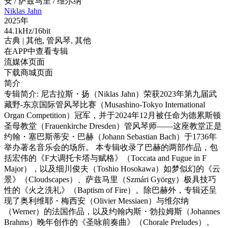
安 / 萨兹马里 / 维尔纳
Niklas Jahn
2025年
44.1kHz/16bit
古典
| 其他,
管风琴,
其他
在APP中查看专辑
流媒体页面
下载商城页面
简介
专辑简介: 尼古拉斯・扬（Niklas Jahn）荣获2023年第九届武
藏野-东京国际管风琴比赛（Musashino-Tokyo International
Organ Competition）冠军，并于2024年12月被任命为德累斯顿
圣母教堂（Frauenkirche Dresden）管风琴师——这座教堂正是
约翰・塞巴斯蒂安・巴赫（Johann Sebastian Bach）于1736年
举办著名音乐会的场所。 本专辑收录了巴赫的两部作品，包
括宏伟的《F大调托卡塔与赋格》（Toccata and Fugue in F
Major），以及细川俊夫（Toshio Hosokawa）如梦似幻的《云
景》（Cloudscapes）、萨兹马里（Szmári György）极具技巧
性的《火之洗礼》（Baptism of Fire）。除巴赫外，专辑还呈
现了奥利维耶・梅西安（Olivier Messiaen）与维尔纳
（Werner）的法国作品，以及约翰内斯・勃拉姆斯（Johannes
Brahms）晚年创作的《圣咏前奏曲》（Chorale Preludes）。