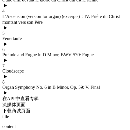
4
L'Ascension (version for organ) (excerpts)：IV. Prière du Christ
montant vers son Père
5
Feuertaufe
6
Prelude and Fugue in D Minor, BWV 539: Fugue
7
Cloudscape
8
Organ Symphony No. 6 in B Minor, Op. 59: V. Final
在APP中查看专辑
流媒体页面
下载商城页面
title
content