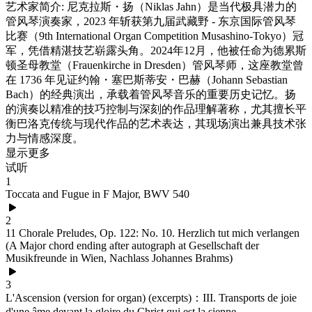
艺术家简介: 尼克拉斯・扬（Niklas Jahn）是当代极具潜力的
管风琴演奏家，2023 年斩获第九届武藏野 - 东京国际管风琴
比赛（9th International Organ Competition Musashino-Tokyo）冠
军，凭借精湛技艺崭露头角。2024年12月，他被任命为德累斯
顿圣母教堂（Frauenkirche in Dresden）管风琴师，这座教堂曾
在 1736 年见证约翰・塞巴斯蒂安・巴赫（Johann Sebastian
Bach）的经典演出，承载着管风琴音乐的重要历史记忆。扬
的演奏以精准的技巧控制与深刻的作品理解著称，尤其擅长平
衡巴洛克传统与现代作品的艺术表达，其现场演出兼具技术张
力与情感深度。
显示更多
试听
1
Toccata and Fugue in F Major, BWV 540
2
11 Chorale Preludes, Op. 122: No. 10. Herzlich tut mich verlangen
(A Major chord ending after autograph at Gesellschaft der
Musikfreunde in Wien, Nachlass Johannes Brahms)
3
L'Ascension (version for organ) (excerpts)：III. Transports de joie
d'une âme devant la gloire du Christ qui est la sienne