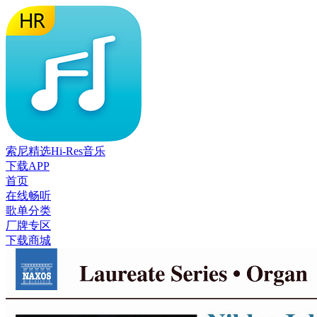
索尼精选Hi-Res音乐
下载APP
首页
在线畅听
歌单分类
厂牌专区
下载商城