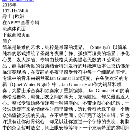
2016年
192kHz/24bit
爵士
| 欧洲
在APP中查看专辑
流媒体页面
下载商城页面
简介
简单是最难的艺术，纯粹是最深的境界。《Stille Iys》以简单
纯粹的形式描绘了圣诞冬夜里宁静、孤独而凄美的场景，净化
心灵、发人深省。专辑由获格莱美奖提名无数的2L公司出
品，超高解析度的音质结合特别发行的环绕声版本让您仿佛亲
临演奏现场，在安静的冬夜里感受音符中每一个细腻的表情。
专辑中的音乐由钢琴家Jan Gunnar Hoff演奏。在备受欢迎的专
辑《Quiet Winter Night》中，Jan Gunnar Hoff作为钢琴和领
奏，为爵士乐合奏和独奏家了重新编排。 Jan Gunnar Hoff的演
奏松弛自然，就像朋友之间的聊天，充满随性，却又最贴近人
心。整张专辑始终传递着一种淡淡的、不带企图心的忧伤，一
波波缓缓而来的情绪在时间里流动，透过音符承载了每一个听
众渴望被安抚的灵魂。在不经意间，你听完了这张专辑，它也
许没有让你刻骨铭心、却足以让你渡过一个宁静的夜晚，将脑
中的杂乱暂时放空，闭上眼安静等待下一个充满希望的黎明到