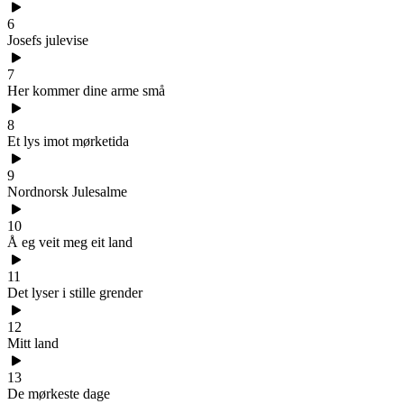
6
Josefs julevise
7
Her kommer dine arme små
8
Et lys imot mørketida
9
Nordnorsk Julesalme
10
Å eg veit meg eit land
11
Det lyser i stille grender
12
Mitt land
13
De mørkeste dage