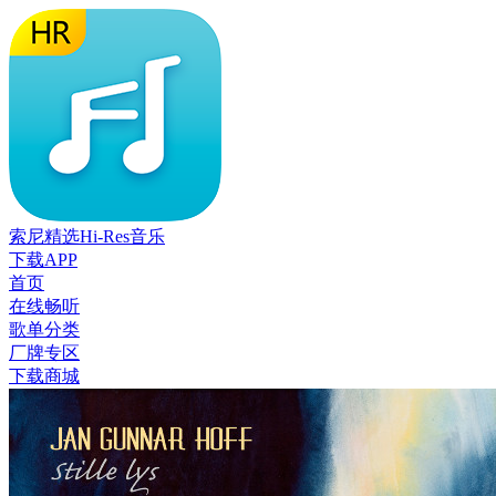
索尼精选Hi-Res音乐
下载APP
首页
在线畅听
歌单分类
厂牌专区
下载商城