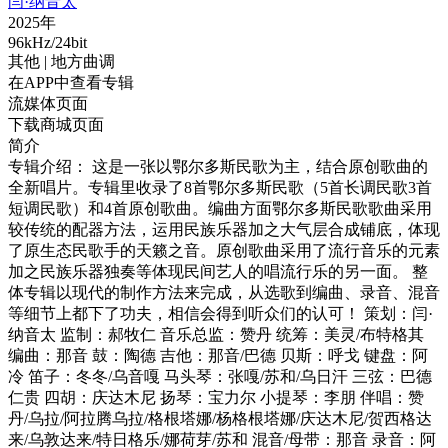
闫·纳音太
2025年
96kHz/24bit
其他
| 地方曲调
在APP中查看专辑
流媒体页面
下载商城页面
简介
专辑介绍： 这是一张以鄂尔多斯民歌为主，结合原创歌曲的
全新唱片。专辑里收录了8首鄂尔多斯民歌（5首长调民歌3首
短调民歌）和4首原创歌曲。编曲方面鄂尔多斯民歌歌曲采用
较传统的配器方法，运用民族乐器加之大气层合成铺底，体现
了原生态民歌手的天籁之音。原创歌曲采用了流行音乐的元素
加之民族乐器独奏等体现民间艺人的唱流行乐的另一面。 整
体专辑以现代的制作方法来完成，从选歌到编曲、录音、混音
等细节上都下了功夫，相信会得到听众们的认可！ 策划：闫·
纳音太 监制：郝牧仁 音乐总监：赞丹 统筹：美灵/布特格其
编曲：那音 鼓：陶德 吉他：那音/巴德 贝斯：呼戈 键盘：阿
冷 笛子：冬冬/乌音嘎 马头琴：张嘎/苏和/乌日汗 三弦：巴德
仁贵 四胡：庆达木尼 扬琴：宝力尔 小提琴：李朋 伴唱：赞
丹/乌拉/阿拉腾乌拉/格根塔娜/杨格根塔娜/庆达木尼/贺西格达
来/乌敦达来/特日格乐/娜荷芽/苏和 混音/母带：那音 录音：阿