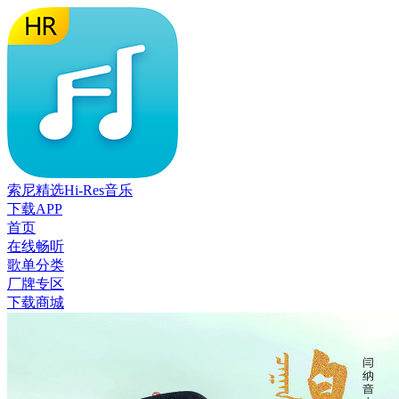
索尼精选Hi-Res音乐
下载APP
首页
在线畅听
歌单分类
厂牌专区
下载商城