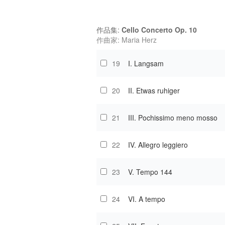
作品集:
Cello Concerto Op. 10
作曲家: Maria Herz
19
I. Langsam
20
II. Etwas ruhiger
21
III. Pochissimo meno mosso
22
IV. Allegro leggiero
23
V. Tempo 144
24
VI. A tempo