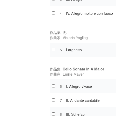
4
IV. Allegro molto e con fuoco
作品集:
无
作曲家: Victoria Yagling
5
Larghetto
作品集:
Cello Sonata in A Major
作曲家: Emilie Mayer
6
I. Allegro vivace
7
II. Andante cantabile
8
III. Scherzo