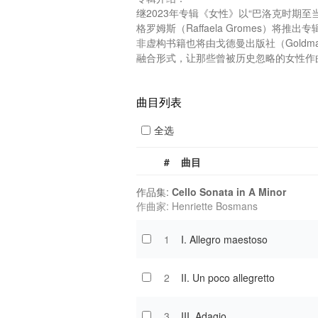
继2023年专辑《女性》以“巴洛克时期
格罗姆斯（Raffaela Gromes）将推
非虚构书籍也将由戈德曼出版社（Goldman
融合形式，让那些曾被历史忽略的女性作曲
曲目列表
全选
#
曲目
作品集:
Cello Sonata in A Minor
作曲家: Henriette Bosmans
1
I. Allegro maestoso
2
II. Un poco allegretto
3
III. Adagio