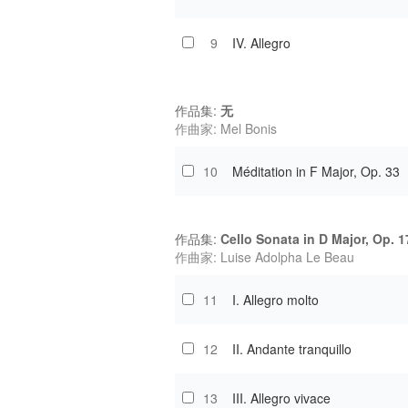
9
IV. Allegro
作品集:
无
作曲家: Mel Bonis
10
Méditation in F Major, Op. 33
作品集:
Cello Sonata in D Major, Op. 1
作曲家: Luise Adolpha Le Beau
11
I. Allegro molto
12
II. Andante tranquillo
13
III. Allegro vivace