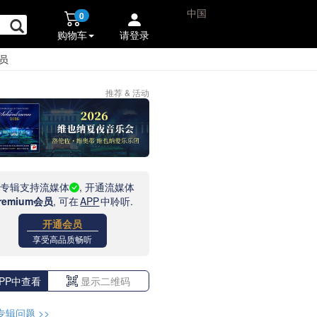
中国
0
购物车
请登录
员
推荐 & 活动
此专辑支持流媒体
, 开通流媒体
remium会员
, 可在
APP
中聆听.
开通会员
享受高品质畅听
PP中查看
显示二维码
专辑问题
>>