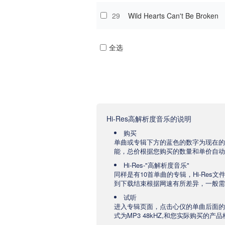
29
Wild Hearts Can't Be Broken
全选
Hi-Res高解析度音乐的说明
购买
单曲或专辑下方的蓝色的数字为现在的
能，总价根据您购买的数量和单价自动
Hi-Res-"高解析度音乐"
同样是有10首单曲的专辑，Hi-Res
到下载结束根据网速有所差异，一般需要
试听
进入专辑页面，点击心仪的单曲后面的
式为MP3 48kHZ,和您实际购买的