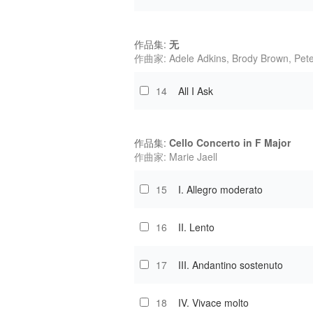
作品集:
无
作曲家: Adele Adkins, Brody Brown, Pete
14
All I Ask
作品集:
Cello Concerto in F Major
作曲家: Marie Jaell
15
I. Allegro moderato
16
II. Lento
17
III. Andantino sostenuto
18
IV. Vivace molto