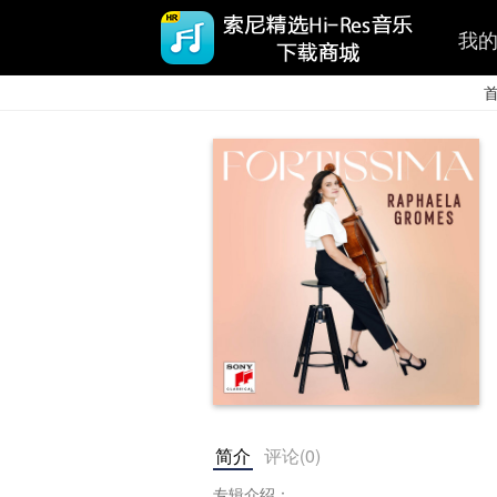
我
简介
评论(
0
)
专辑介绍：
