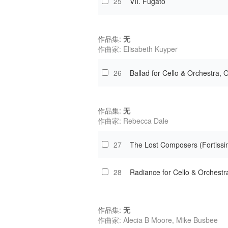
25
VII. Fugato
作品集:
无
作曲家: Elisabeth Kuyper
26
Ballad for Cello & Orchestra, 
作品集:
无
作曲家: Rebecca Dale
27
The Lost Composers (Fortissi
28
Radiance for Cello & Orchestr
作品集:
无
作曲家: Alecia B Moore, Mike Busbee