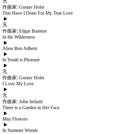
无
作曲家: Gustav Holst
This Have I Done For My True Love
无
作曲家: Edgar Bainton
In the Wilderness
Abou Ben Adhem
In Youth is Pleasure
无
作曲家: Gustav Holst
I Love My Love
无
作曲家: John Ireland
There is a Garden in Her Face
May Flowers
In Summer Woods