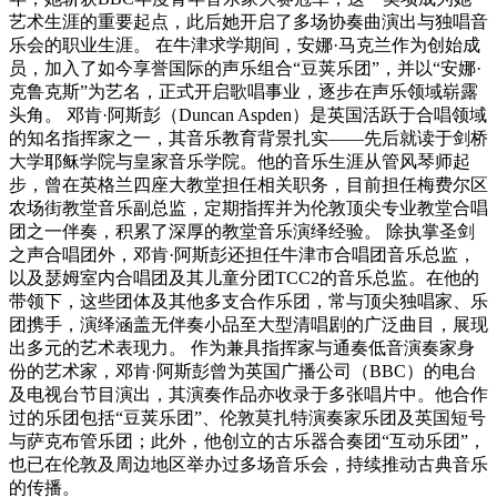
艺术生涯的重要起点，此后她开启了多场协奏曲演出与独唱音
乐会的职业生涯。 在牛津求学期间，安娜·马克兰作为创始成
员，加入了如今享誉国际的声乐组合“豆荚乐团”，并以“安娜·
克鲁克斯”为艺名，正式开启歌唱事业，逐步在声乐领域崭露
头角。 邓肯·阿斯彭（Duncan Aspden）是英国活跃于合唱领域
的知名指挥家之一，其音乐教育背景扎实——先后就读于剑桥
大学耶稣学院与皇家音乐学院。他的音乐生涯从管风琴师起
步，曾在英格兰四座大教堂担任相关职务，目前担任梅费尔区
农场街教堂音乐副总监，定期指挥并为伦敦顶尖专业教堂合唱
团之一伴奏，积累了深厚的教堂音乐演绎经验。 除执掌圣剑
之声合唱团外，邓肯·阿斯彭还担任牛津市合唱团音乐总监，
以及瑟姆室内合唱团及其儿童分团TCC2的音乐总监。在他的
带领下，这些团体及其他多支合作乐团，常与顶尖独唱家、乐
团携手，演绎涵盖无伴奏小品至大型清唱剧的广泛曲目，展现
出多元的艺术表现力。 作为兼具指挥家与通奏低音演奏家身
份的艺术家，邓肯·阿斯彭曾为英国广播公司（BBC）的电台
及电视台节目演出，其演奏作品亦收录于多张唱片中。他合作
过的乐团包括“豆荚乐团”、伦敦莫扎特演奏家乐团及英国短号
与萨克布管乐团；此外，他创立的古乐器合奏团“互动乐团”，
也已在伦敦及周边地区举办过多场音乐会，持续推动古典音乐
的传播。