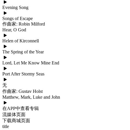
Evening Song
Songs of Escape
作曲家: Robin Milford
Hear, O God
Helen of Kirconnell
The Spring of the Year
Lord, Let Me Know Mine End
Port After Stormy Seas
无
作曲家: Gustav Holst
Matthew, Mark, Luke and John
在APP中查看专辑
流媒体页面
下载商城页面
title