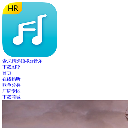
索尼精选Hi-Res音乐
下载APP
首页
在线畅听
歌单分类
厂牌专区
下载商城