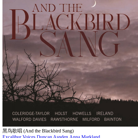
黑鸟歌唱 (And the Blackbird Sang)
Excalibur Voices,Duncan Aspden,Anna Markland