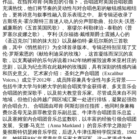
作品。在指挥邓肯·阿斯彭的引领下，合唱团对英国合唱歌曲
充满热忱，他们将节奏的灵动性与对合唱色彩的敏锐感知相结
合，更将诗意与叙事性融入音乐表现之中。 新专辑还收录了
古斯塔夫·霍尔斯特三首迷人动人的分声部歌曲、拉尔夫·沃恩·
威廉斯的《五首英国民歌》、塞缪尔·柯勒律治 - 泰勒的《普
罗塞尔皮娜之歌》、亨利·沃尔福德·戴维斯爵士震撼人心的
《圣迈克尔门前的抹大拉》以及赫伯特·豪厄尔斯的三首歌
曲，其中《悄然前行》为全球首录版本。专辑还特别呈现了艾
伦·罗斯索恩的《献给利迪采的玫瑰》，这首凝练而深沉的哀
歌，以支离破碎的乐句诉说着1942年纳粹摧毁波希米亚村庄的
悲剧，以及为纪念而在此栽种的玫瑰园，具有深刻的情感内涵
和历史意义。 艺术家介绍： 圣剑之声合唱团（Excalibur
Voices,）成立于2012年，成员阵容兼具专业性与多元背景——
包括牛津大学与剑桥大学的前合唱奖学金获得者、多支音乐会
合唱团的资深歌手，以及前大教堂音乐家。尽管成员来自不同
地域，但他们会跨越广阔区域汇聚一处进行排练，凝聚起强劲
的合唱合力。 合唱团由邓肯·阿斯彭担任指挥，他同时身兼梅
费尔圣母无染原罪教堂音乐副总监、牛津市合唱团音乐总监，
以及塞姆室内合唱团音乐总监数职，以丰富的经验引领合唱团
发展。 安娜·马克兰（Anna Markland ）的音乐求学之路始于
曼彻斯特切瑟姆音乐学院，后进入牛津伍斯特学院深造。1982
年，她斩获BBC年度青年音乐家大赛冠军，这一奖项成为她