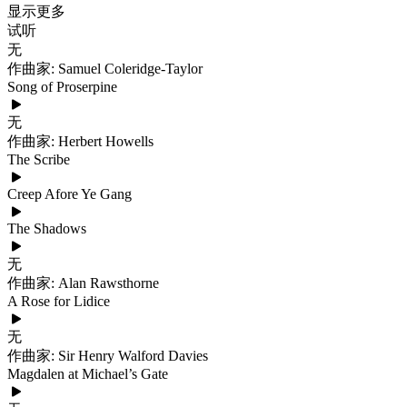
显示更多
试听
无
作曲家: Samuel Coleridge-Taylor
Song of Proserpine
无
作曲家: Herbert Howells
The Scribe
Creep Afore Ye Gang
The Shadows
无
作曲家: Alan Rawsthorne
A Rose for Lidice
无
作曲家: Sir Henry Walford Davies
Magdalen at Michael’s Gate