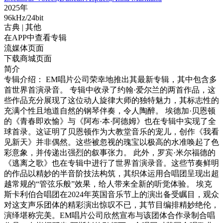
2025年
96kHz/24bit
古典
| 其他
在APP中查看专辑
流媒体页面
下载商城页面
简介
专辑介绍： EM唱片公司荣幸地推出其最新专辑，其中包含多
首世界首演录音。 专辑中收录了约翰·爱尔兰的两首作品，这
些作品充分展现了这位动人旋律大师的独特魅力，其标志性的
充满个性且地道自然的钢琴伴奏，令人陶醉。 埃德加·贝恩顿
的《青春即欢愉》与《阿布·本·阿德姆》也在专辑中实现了全
球首录。这证明了贝恩顿作为大教堂音乐的宠儿，创作《我看
见新天》并非偶然。这些被忽视的瑰宝以极高的水准唤起了色
彩意象，并传递出强烈的叙事张力。 此外，罗宾·米尔福德的
《逃离之歌》也在专辑中进行了世界首演录音。这些节奏鲜明
的作品以精妙的半音阶技法构筑，其织体运用合唱团呈现出超
越常规的“管弦乐般”效果，给人带来全新的听觉体验。 埃克
斯卡利伯合唱团在2024年英国音乐节上的演出备受瞩目，观众
对这支声乐团体的精彩演出惊叹不已，其节目编排精妙绝伦，
演绎堪称完美。EM唱片公司欣然宣布与该团体合作录制合唱